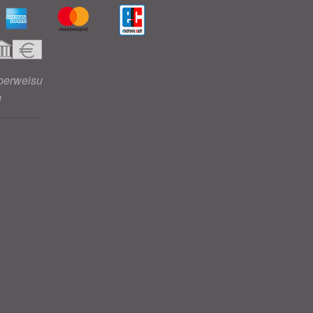
berweisu
g