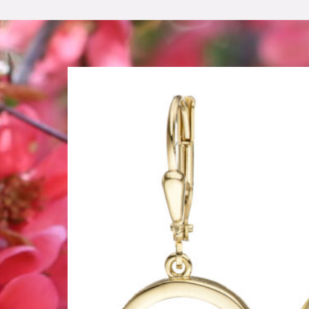
Start
AGB
Beispiel-Seite
Datenschutz
Gesch
Geschenkideen für Weihnachten 2022
Ges
Geschenkideen für Weihnachten 2024
Ges
Halloween Schmuck online kaufen 2015
Ha
Halloween Schmuck online kaufen 2017
Ha
Karneval 2015 – Schmuck zu Fasching & C
Karneval 2020 – Schmuck zu Fasching & C
Magisches und Festliches zu Halloween
Ma