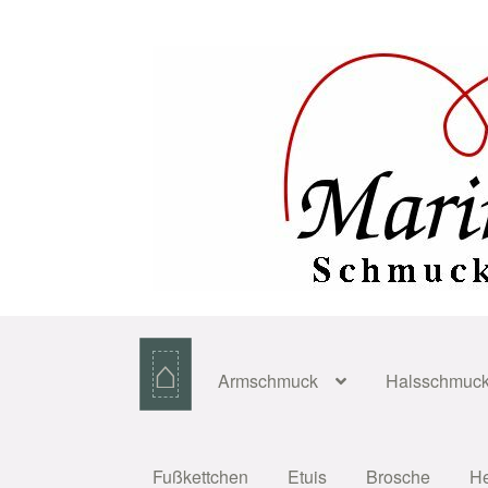
Zur
Zum
Navigation
Inhalt
springen
springen
⌂
Armschmuck
Halsschmuc
Fußkettchen
Etuis
Brosche
H