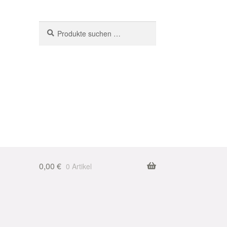
Suchen
Suchen
nach:
0,00
€
0 Artikel