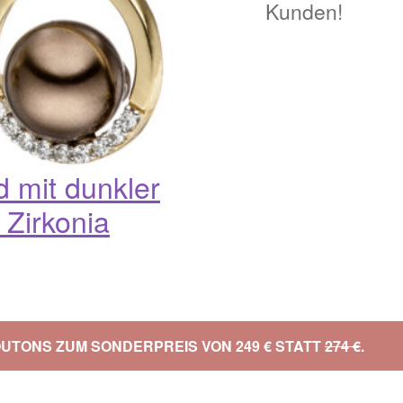
Kunden!
021
Magisches und Festliches zu Halloween 2022
Mein Konto
ergeschenke finden für Ostern 2016
ergeschenke finden für Ostern 2018
ergeschenke finden für Ostern 2020
 mit dunkler
 Zirkonia
ergeschenke finden für Ostern 2022
Partner
Shop
Startseite
alentinstag Geschenke
Vertrag widerrufen
Warenkorb
ebote 2016
Weihnachtsangebote 2017
Weihnachtsangebote 2
BOUTONS ZUM SONDERPREIS VON 249 € STATT
274 €
.
ebote 2020
Weihnachtsangebote 2021
Widerrufsrecht