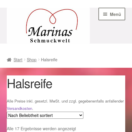
Zur
Zum
Menü
Navigation
Inhalt
springen
springen
Start
Start
Shop
Halsreife
AGB
Halsreife
Beispiel-Seite
Datenschutz
Alle Preise inkl. gesetzl. MwSt. und zzgl. gegebenenfalls anfallender
Versandkosten
.
Geschenke zu Ostern 2023
Nach
Alle 17 Ergebnisse werden angezeigt
Geschenke zu Ostern 2024