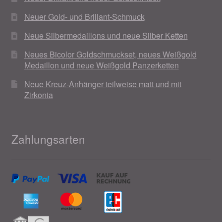
Neuer Gold- und Brillant-Schmuck
Magisches und Festliches zu Halloween 2021
Neue Silbermedaillons und neue Silber Ketten
Magisches und Festliches zu Halloween 2022
Neues Bicolor Goldschmuckset, neues Weißgold
Medaillon und neue Weißgold Panzerketten
Mein Konto
Neue Kreuz-Anhänger teilweise matt und mit
Zirkonia
Logout
Ostergeschenke finden für Ostern 2015
Zahlungsarten
Ostergeschenke finden für Ostern 2016
Ostergeschenke finden für Ostern 2017
Ostergeschenke finden für Ostern 2018