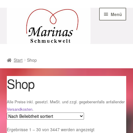
Zur
Zum
Menü
Navigation
Inhalt
springen
springen
Start
Start
Shop
AGB
Shop
Beispiel-Seite
Datenschutz
Alle Preise inkl. gesetzl. MwSt. und zzgl. gegebenenfalls anfallender
Versandkosten
.
Geschenke zu Ostern 2023
Nach
Ergebnisse 1 – 30 von 3447 werden angezeigt
Geschenke zu Ostern 2024