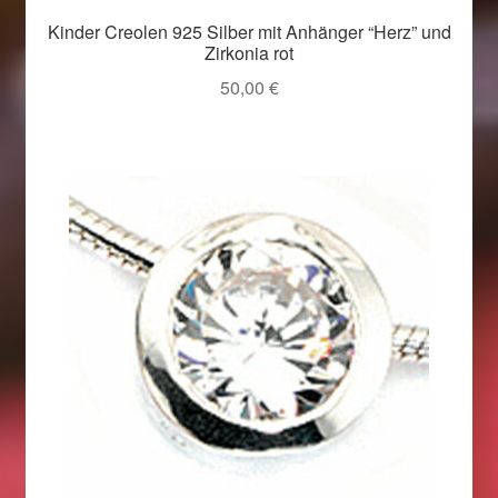
Im Gedenken an
Kinder Creolen 925 Silber mit Anhänger “Herz” und
Zirkonia rot
Impressum
50,00
€
Karneval 2015 – Schmuck zu Fasching & Co.
Karneval 2019 – Schmuck zu Fasching & Co.
Karneval 2020 – Schmuck zu Fasching & Co.
Kasse
Liefer- und Versandkosten
Magisches und Festliches zu Halloween
Magisches und Festliches zu Halloween