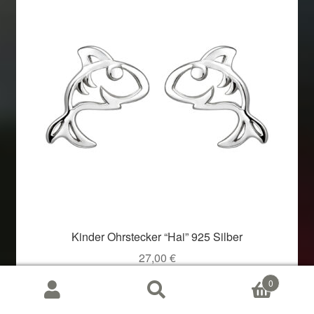
Kinder Ohrstecker “Hai” 925 Silber
27,00
€
0
Suchen
Suchen
nach: