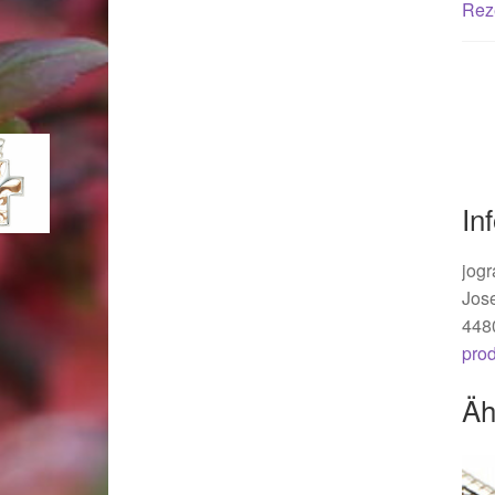
Woocommerce Predictive Search
Rez
In
jogr
Jos
448
pro
Äh