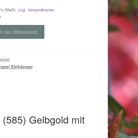
 19% MwSt.
zzgl. Versandkosten
e
In den Warenkorb
9696
ger/ Einhänger
018
(585) Gelbgold mit