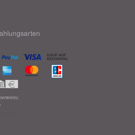
ahlungsarten
berweisu
g