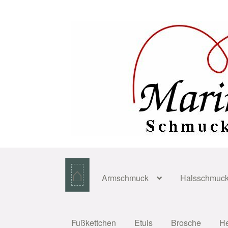
Zur
Zum
Navigation
Inhalt
springen
springen
⌂
Armschmuck
Halsschmuc
Fußkettchen
Etuis
Brosche
H