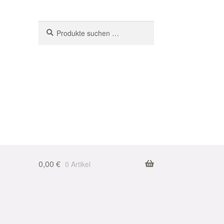
Suchen
Suchen
nach:
0,00
€
0 Artikel