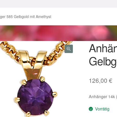
enke zu Ostern 2023
Geschenke zu Ostern 2024
ger 585 Gelbgold mit Amethyst
chenkideen für Weihnachten 2023
chenkideen für Weihnachten 2025
Anhän
Gelbg
lloween Schmuck online kaufen 2016
lloween Schmuck online kaufen 2018
Im Gedenken an
Impres
126,00
€
o.
Karneval 2019 – Schmuck zu Fasching & Co.
Anhänger 14k (
o.
Kasse
Liefer- und Versandkosten
Vorrätig
gisches und Festliches zu Halloween