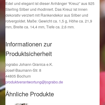
Edel und elegant ist dieser Anhänger “Kreuz” aus 925
Ostergeschenke finden für Ostern 2019
Sterling Silber und rhodiniert. Das Kreuz ist innen
dekorativ verziert mit Rankendekor aus Silber und
Ostergeschenke finden für Ostern 2020
rotvergoldet. Maße: Gewicht ca. 1,5 g, Höhe ca. 21,9
mm, Breite ca. 14,4 mm, Tiefe ca. 2,6 mm.
Ostergeschenke finden für Ostern 2021
Informationen zur
Ostergeschenke finden für Ostern 2022
Produktsicherheit
Partner
jograbo Johann Granica e.K.
Shop
Josef-Baumann-Str. 8
44805 Bochum
Startseite
produktverantwortung@jograbo.de
Ähnliche Produkte
Startseite