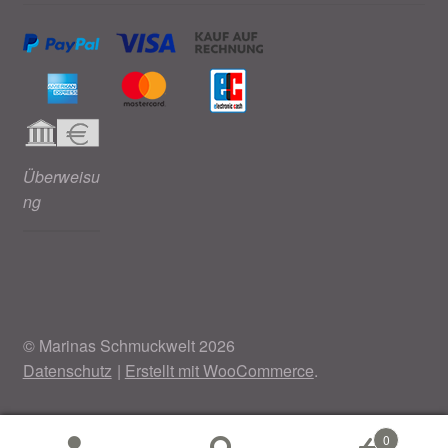
Überweisu
ng
© Marinas Schmuckwelt 2026
Datenschutz
Erstellt mit WooCommerce
.
0