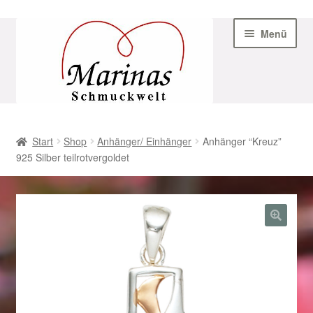
Zur
Zum
Menü
Navigation
Inhalt
springen
springen
Start
Start
Shop
Anhänger/ Einhänger
Anhänger “Kreuz”
925 Silber teilrotvergoldet
AGB
Beispiel-Seite
Datenschutz
Geschenke zu Ostern 2023
Geschenke zu Ostern 2024