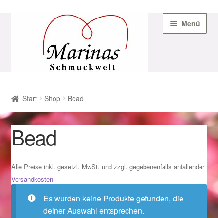
Zur
Zum
Menü
Navigation
Inhalt
springen
springen
Start
Start
Shop
Bead
AGB
Bead
Beispiel-Seite
Datenschutz
Alle Preise inkl. gesetzl. MwSt. und zzgl. gegebenenfalls anfallender
Versandkosten
.
Geschenke zu Ostern 2023
Es wurden keine Produkte gefunden, die
deiner Auswahl entsprechen.
Geschenke zu Ostern 2024