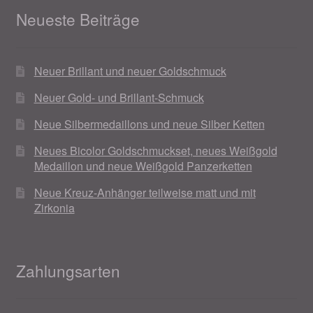
Neueste Beiträge
Magisches und Festliches zu Halloween 2021
Neuer Brillant und neuer Goldschmuck
Magisches und Festliches zu Halloween 2022
Neuer Gold- und Brillant-Schmuck
Mein Konto
Neue Silbermedaillons und neue Silber Ketten
Logout
Neues Bicolor Goldschmuckset, neues Weißgold
Medaillon und neue Weißgold Panzerketten
Ostergeschenke finden für Ostern 2015
Neue Kreuz-Anhänger teilweise matt und mit
Zirkonia
Ostergeschenke finden für Ostern 2016
Ostergeschenke finden für Ostern 2017
Zahlungsarten
Ostergeschenke finden für Ostern 2018