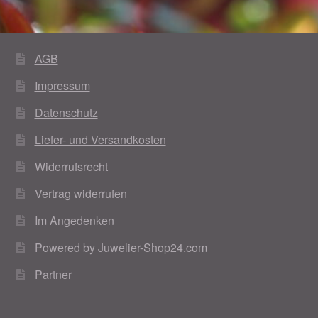
Im Gedenken an
Impressum
AGB
Impressum
Karneval 2015 – Schmuck zu Fasching & Co.
Datenschutz
Karneval 2019 – Schmuck zu Fasching & Co.
Liefer- und Versandkosten
Karneval 2020 – Schmuck zu Fasching & Co.
Widerrufsrecht
Vertrag widerrufen
Kasse
Im Angedenken
Liefer- und Versandkosten
Powered by Juwelier-Shop24.com
Partner
Magisches und Festliches zu Halloween
Magisches und Festliches zu Halloween