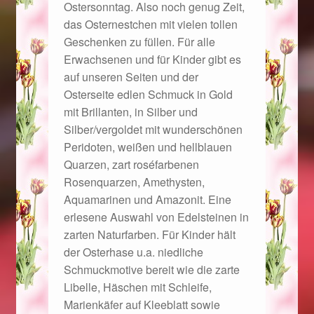
Ostersonntag. Also noch genug Zeit,
das Osternestchen mit vielen tollen
Geschenkideen für Weihnachten 2022
Geschenken zu füllen. Für alle
Erwachsenen und für Kinder gibt es
Geschenkideen für Weihnachten 2023
auf unseren Seiten und der
Osterseite edlen Schmuck in Gold
Geschenkideen für Weihnachten 2024
mit Brillanten, in Silber und
Silber/vergoldet mit wunderschönen
Geschenkideen für Weihnachten 2025
Peridoten, weißen und hellblauen
Quarzen, zart roséfarbenen
Halloween Schmuck online kaufen 2015
Rosenquarzen, Amethysten,
Aquamarinen und Amazonit. Eine
erlesene Auswahl von Edelsteinen in
Halloween Schmuck online kaufen 2016
zarten Naturfarben. Für Kinder hält
der Osterhase u.a. niedliche
Halloween Schmuck online kaufen 2017
Schmuckmotive bereit wie die zarte
Libelle, Häschen mit Schleife,
Halloween Schmuck online kaufen 2018
Marienkäfer auf Kleeblatt sowie