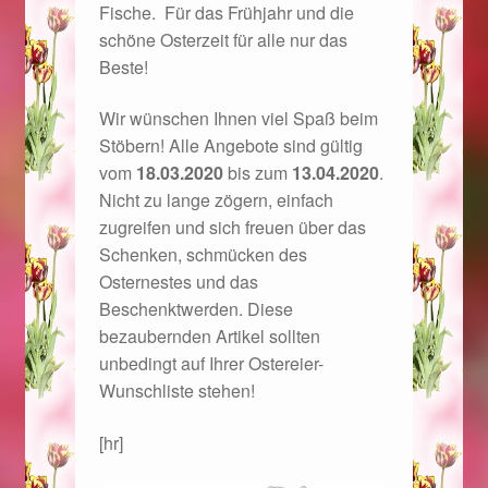
Fische. Für das Frühjahr und die
Im Gedenken an
schöne Osterzeit für alle nur das
Beste!
Impressum
Wir wünschen Ihnen viel Spaß beim
Karneval 2015 – Schmuck zu Fasching & Co.
Stöbern! Alle Angebote sind gültig
vom
18.03.2020
bis zum
13.04.2020
.
Karneval 2019 – Schmuck zu Fasching & Co.
Nicht zu lange zögern, einfach
zugreifen und sich freuen über das
Karneval 2020 – Schmuck zu Fasching & Co.
Schenken, schmücken des
Osternestes und das
Beschenktwerden. Diese
Kasse
bezaubernden Artikel sollten
unbedingt auf Ihrer Ostereier-
Liefer- und Versandkosten
Wunschliste stehen!
Magisches und Festliches zu Halloween
[hr]
Magisches und Festliches zu Halloween