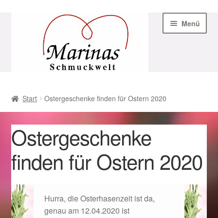
Zur
Zum
Menü
Navigation
Inhalt
springen
springen
Start
Start
Ostergeschenke finden für Ostern 2020
AGB
Ostergeschenke
Beispiel-Seite
finden für Ostern 2020
Datenschutz
Geschenke zu Ostern 2023
Hurra, die Osterhasenzeit ist da,
genau am 12.04.2020 ist
Geschenke zu Ostern 2024