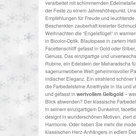
verarbeitet mit schimmernden Edelmetalle
021
Magisches und Festliches zu Halloween 2022
Mein Konto
der Feste zu einem Jahreshöhepunkt. Un
Empfehlungen für Freude und leuchtende
ergeschenke finden für Ostern 2016
Beschenkten zauberhaft kreierter Schmuck 
Weihnachten die “Engelsflügel” in warmen
in Bicolor-Optik. Blautopase in zartem Hell
ergeschenke finden für Ostern 2018
Facettenschliff gefasst in Gold oder Silber
Genuss. Das einzigartige und unverwechs
ergeschenke finden für Ostern 2020
Rubine, ein Edelstein der Maharadscha füh
sagenumwobene Welt geheimnisvoller Pa
ergeschenke finden für Ostern 2022
Partner
Shop
Startseite
indischer Eleganz. Ein strahlend schöner
die Farbedelsteine Amethyste in lila und viol
alentinstag Geschenke
Vertrag widerrufen
Warenkorb
und gefasst in
wertvollem Gelbgold
– wer
Blick abwenden? Der klassische Farbedel
ebote 2016
Weihnachtsangebote 2017
Weihnachtsangebote 2
in seinem einzigartigem Dunkelrot, facettie
designt in wunderschönen Motiven, ziert di
ebote 2020
Weihnachtsangebote 2021
Widerrufsrecht
Harmonie. Oder lieben Sie mehr die mode
klassischen Herz-Anhängers in edlem Desi