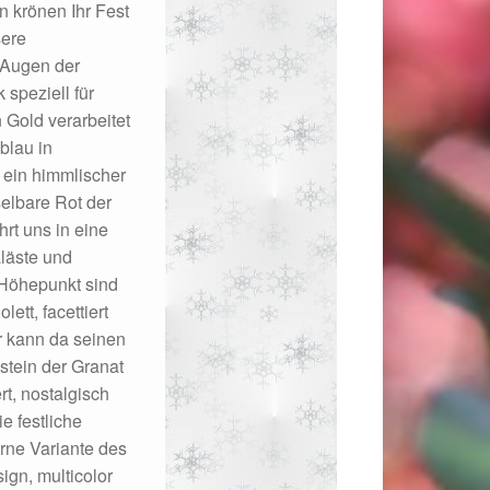
n krönen Ihr Fest
sere
 Augen der
speziell für
 Gold verarbeitet
blau in
, ein himmlischer
elbare Rot der
rt uns in eine
läste und
 Höhepunkt sind
ett, facettiert
 kann da seinen
stein der Granat
018
rt, nostalgisch
e festliche
rne Variante des
gn, multicolor