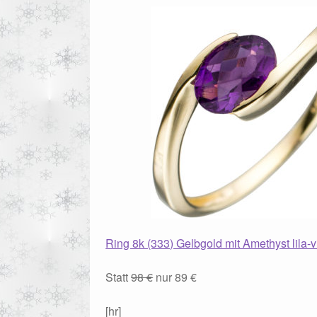
Ring 8k (333) Gelbgold mit Amethyst lila-vi
Statt
98 €
nur 89 €
[hr]