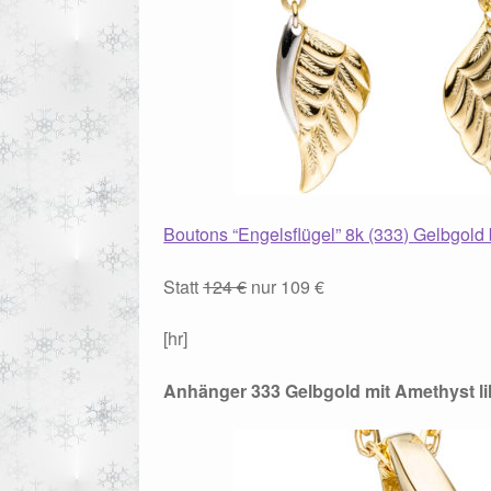
Boutons “Engelsflügel” 8k (333) Gelbgold 
Statt
124 €
nur 109 €
[hr]
Anhänger 333 Gelbgold mit Amethyst li