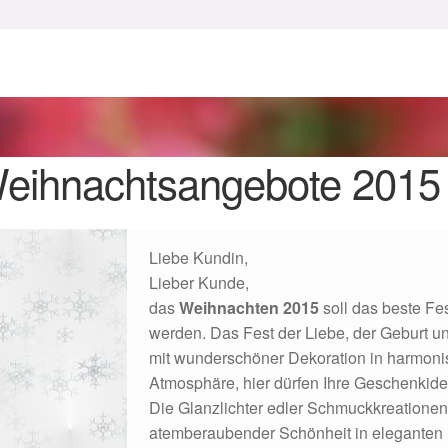
enke zu Ostern 2023
Geschenke zu Ostern 2024
chenkideen für Weihnachten 2023
chenkideen für Weihnachten 2025
eihnachtsangebote 2015
lloween Schmuck online kaufen 2016
Liebe Kundin,
lloween Schmuck online kaufen 2018
Im Gedenken an
Impres
Lieber Kunde,
das
Weihnachten 2015
soll das beste Fes
o.
Karneval 2019 – Schmuck zu Fasching & Co.
werden. Das Fest der Liebe, der Geburt 
mit wunderschöner Dekoration in harmoni
o.
Kasse
Liefer- und Versandkosten
Atmosphäre, hier dürfen Ihre Geschenkidee
Die Glanzlichter edler Schmuckkreationen
gisches und Festliches zu Halloween
atemberaubender Schönheit in eleganten