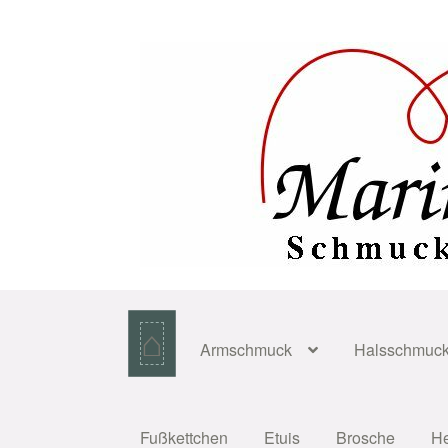
Zur
Zum
Navigation
Inhalt
springen
springen
⌂
Armschmuck
Halsschmuc
Fußkettchen
Etuis
Brosche
H