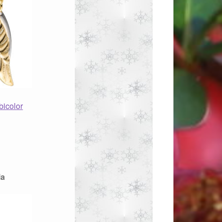
bicolor
la