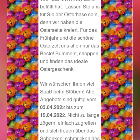
befüllt hat. Lassen Sie uns
Im Gedenken an
für Sie der Osterhase sein,
denn wir haben die
Impressum
Osterseite kreiert. Für das
Frühjahr und die schöne
Karneval 2015 – Schmuck zu Fasching & Co.
Osterzeit uns allen nur das
Beste! Bummeln, shoppen
Karneval 2019 – Schmuck zu Fasching & Co.
und finden das ideale
Ostergeschenk!
Karneval 2020 – Schmuck zu Fasching & Co.
Wir wünschen Ihnen viel
Kasse
Spaß beim Stöbern! Alle
Angebote sind gültig vom
Liefer- und Versandkosten
03.04.202
2 bis zum
19.04.202
2. Nicht zu lange
Magisches und Festliches zu Halloween
zögern, einfach zugreifen
und sich freuen über das
Schenken, schmücken des
Magisches und Festliches zu Halloween