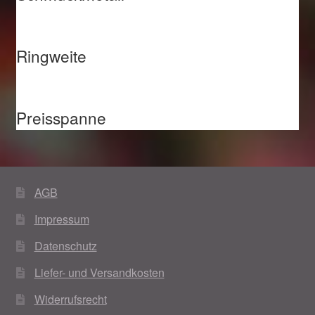
Ringweite
Preisspanne
AGB
Impressum
Datenschutz
Liefer- und Versandkosten
Widerrufsrecht