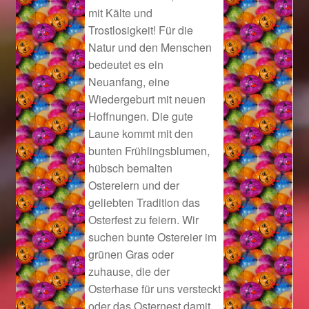
mit Kälte und
Trostlosigkeit! Für die
Geschenkideen für Weihnachten 2022
Natur und den Menschen
bedeutet es ein
Geschenkideen für Weihnachten 2023
Neuanfang, eine
Wiedergeburt mit neuen
Geschenkideen für Weihnachten 2024
Hoffnungen. Die gute
Laune kommt mit den
Geschenkideen für Weihnachten 2025
bunten Frühlingsblumen,
hübsch bemalten
Halloween Schmuck online kaufen 2015
Ostereiern und der
geliebten Tradition das
Halloween Schmuck online kaufen 2016
Osterfest zu feiern. Wir
suchen bunte Ostereier im
Halloween Schmuck online kaufen 2017
grünen Gras oder
zuhause, die der
Halloween Schmuck online kaufen 2018
Osterhase für uns versteckt
oder das Osternest damit