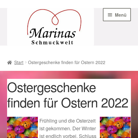
Zur
Zum
Menü
Navigation
Inhalt
springen
springen
Start
Start
Ostergeschenke finden für Ostern 2022
AGB
Ostergeschenke
Beispiel-Seite
finden für Ostern 2022
Datenschutz
Geschenke zu Ostern 2023
Frühling und die Osterzeit
ist gekommen. Der Winter
Geschenke zu Ostern 2024
ist endlich vorbei, Schluss