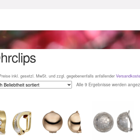
enke zu Ostern 2023
Geschenke zu Ostern 2024
chenkideen für Weihnachten 2023
chenkideen für Weihnachten 2025
hrclips
lloween Schmuck online kaufen 2016
Preise inkl. gesetzl. MwSt. und zzgl. gegebenenfalls anfallender
Versandkost
lloween Schmuck online kaufen 2018
Im Gedenken an
Impres
Alle 9 Ergebnisse werden angez
o.
Karneval 2019 – Schmuck zu Fasching & Co.
o.
Kasse
Liefer- und Versandkosten
gisches und Festliches zu Halloween