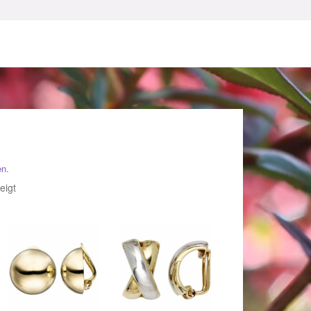
en
.
sum
Nach
eigt
Beliebtheit
sortiert