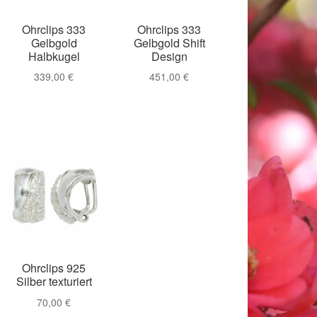
Ohrclips 333
Ohrclips 333
Gelbgold
Gelbgold Shift
Halbkugel
Design
339,00
€
451,00
€
018
Ohrclips 925
Silber texturiert
70,00
€