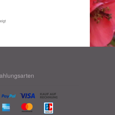
Nach
eigt
Beliebtheit
sortiert
ahlungsarten