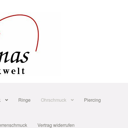
k
Ringe
Ohrschmuck
Piercing
errenschmuck
Vertrag widerrufen