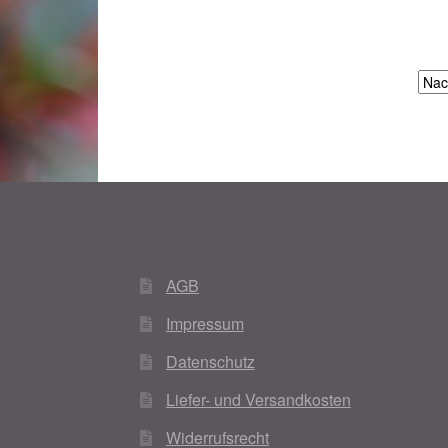
Woocommerce Predictive Search
AGB
Impressum
Datenschutz
Liefer- und Versandkosten
Widerrufsrecht