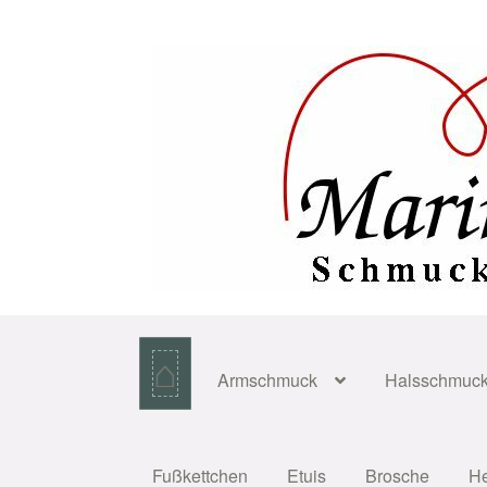
Zur
Zum
Navigation
Inhalt
springen
springen
⌂
Armschmuck
Halsschmuc
Fußkettchen
Etuis
Brosche
H