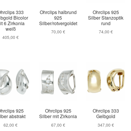
021
Magisches und Festliches zu Halloween 2022
Mein Konto
hrclips 333
Ohrclips halbrund
Ohrclips 925
bgold Bicolor
925
Silber Stanzoptik
it 6 Zirkonia
Silber/rotvergoldet
rund
ergeschenke finden für Ostern 2016
weiß
70,00
€
74,00
€
405,00
€
ergeschenke finden für Ostern 2018
ergeschenke finden für Ostern 2020
ergeschenke finden für Ostern 2022
Partner
Shop
Startseite
alentinstag Geschenke
Vertrag widerrufen
Warenkorb
ebote 2016
Weihnachtsangebote 2017
Weihnachtsangebote 2
hrclips 925
Ohrclips 925
Ohrclips 333
lber abstrakt
Silber mit Zirkonia
Gelbgold
ebote 2020
Weihnachtsangebote 2021
Widerrufsrecht
62,00
€
67,00
€
347,00
€