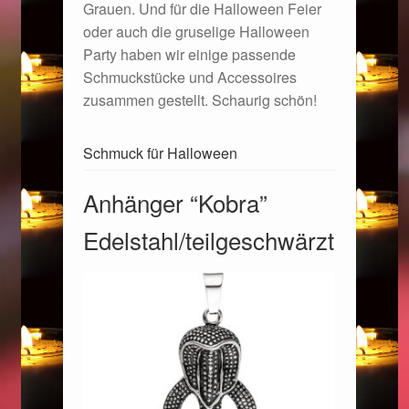
Grauen. Und für die Halloween Feier
oder auch die gruselige Halloween
Geschenkideen für Weihnachten 2022
Party haben wir einige passende
Schmuckstücke und Accessoires
Geschenkideen für Weihnachten 2023
zusammen gestellt. Schaurig schön!
Geschenkideen für Weihnachten 2024
Schmuck für Halloween
Geschenkideen für Weihnachten 2025
Anhänger “Kobra”
Edelstahl/teilgeschwärzt
Halloween Schmuck online kaufen 2015
Halloween Schmuck online kaufen 2016
Halloween Schmuck online kaufen 2017
Halloween Schmuck online kaufen 2018