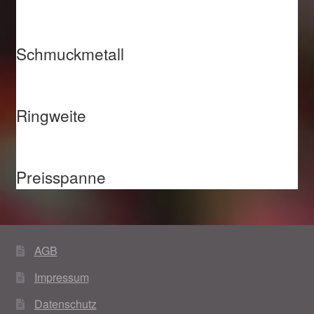
Schmuckmetall
Ringweite
Preisspanne
AGB
Impressum
Datenschutz