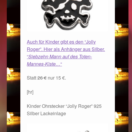
Auch für Kinder gibt es den “Jolly
Roger”. Hier als Anhänger aus Silber.
“
Siebzehn Mann auf des Toten-
Mannes-Kiste…
“
Statt
26 €
nur 15 €.
[hr]
Kinder Ohrstecker “Jolly Roger” 925
Silber Lackeinlage