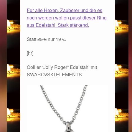
Weihnachtsangebote 2019
Für alle Hexen, Zauberer und die es
noch werden wollen passt dieser Ring
Weihnachtsangebote 2020
aus Edelstahl. Stark stärkend.
Statt
25 €
nur 19 €.
Weihnachtsangebote 2021
[hr]
Widerrufsrecht
Collier “Jolly Roger” Edelstahl mit
Woocommerce Predictive Search
SWAROVSKI ELEMENTS