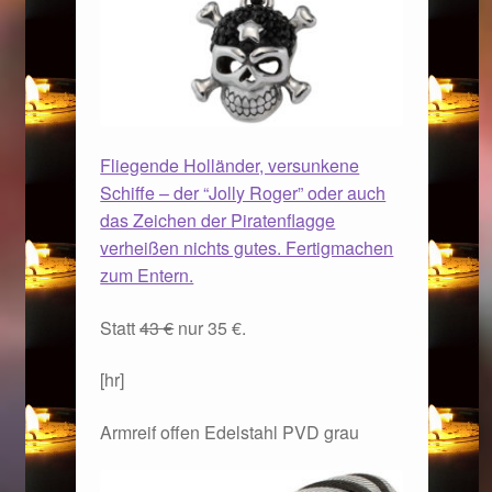
Fliegende Holländer, versunkene
Schiffe – der “Jolly Roger” oder auch
das Zeichen der Piratenflagge
verheißen nichts gutes. Fertigmachen
zum Entern.
Statt
43 €
nur 35 €.
[hr]
Armreif offen Edelstahl PVD grau