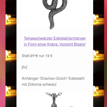
Im Gedenken an
Impressum
Karneval 2015 – Schmuck zu Fasching & Co.
Teilgeschwärzter Edelstahlanhänger
Karneval 2019 – Schmuck zu Fasching & Co.
in Form einer Kobra. Vorsicht Bissig!
Statt
27 €
nur 19 €
Karneval 2020 – Schmuck zu Fasching & Co.
[hr]
Kasse
Anhänger “Drachen-Dolch” Edelstahl
Liefer- und Versandkosten
mit Zirkonia schwarz
Magisches und Festliches zu Halloween
Magisches und Festliches zu Halloween