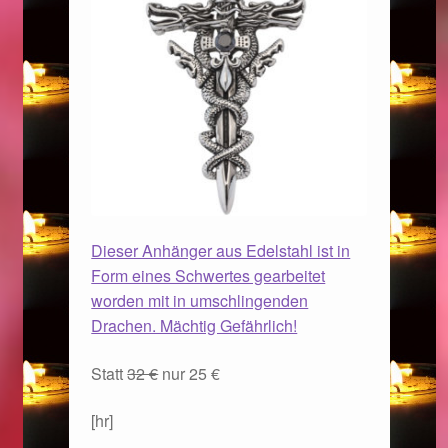
Magisches und Festliches zu Halloween 2021
Magisches und Festliches zu Halloween 2022
Mein Konto
Logout
Dieser Anhänger aus Edelstahl ist in
Ostergeschenke finden für Ostern 2015
Form eines Schwertes gearbeitet
worden mit in umschlingenden
Ostergeschenke finden für Ostern 2016
Drachen. Mächtig Gefährlich!
Ostergeschenke finden für Ostern 2017
Statt
32 €
nur 25 €
Ostergeschenke finden für Ostern 2018
[hr]