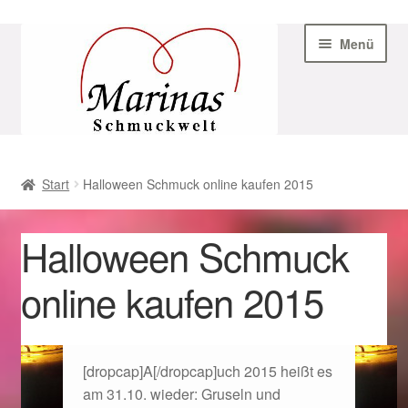
Zur
Zum
Menü
Navigation
Inhalt
springen
springen
Start
Start
Halloween Schmuck online kaufen 2015
AGB
Halloween Schmuck
Beispiel-Seite
online kaufen 2015
Datenschutz
Geschenke zu Ostern 2023
[dropcap]A[/dropcap]uch 2015 heißt es
am 31.10. wieder: Gruseln und
Geschenke zu Ostern 2024