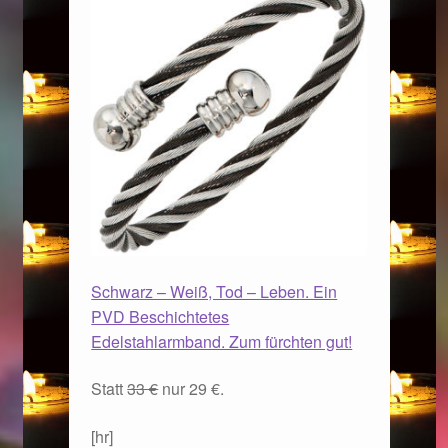
Schwarz – Weiß, Tod – Leben. Ein
PVD Beschichtetes
Edelstahlarmband. Zum fürchten gut!
Statt
33 €
nur 29 €.
[hr]