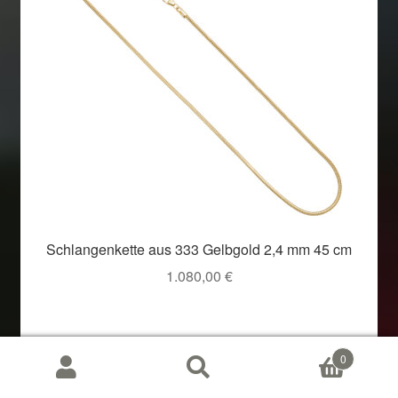
Schlangenkette aus 333 Gelbgold 2,4 mm 45 cm
1.080,00
€
0
Suchen
Suchen
nach: