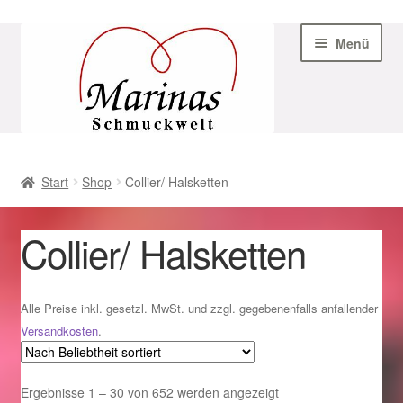
Zur
Zum
Menü
Navigation
Inhalt
springen
springen
Start
Start
Shop
Collier/ Halsketten
AGB
Collier/ Halsketten
Beispiel-Seite
Datenschutz
Alle Preise inkl. gesetzl. MwSt. und zzgl. gegebenenfalls anfallender
Versandkosten
.
Geschenke zu Ostern 2023
Nach
Ergebnisse 1 – 30 von 652 werden angezeigt
Geschenke zu Ostern 2024