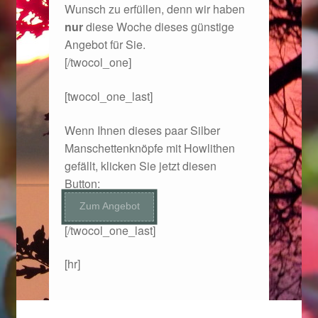
Wunsch zu erfüllen, denn wir haben
nur
diese Woche dieses günstige
Magisches und Festliches zu Halloween 2021
Angebot für Sie.
[/twocol_one]
Magisches und Festliches zu Halloween 2022
[twocol_one_last]
Mein Konto
Wenn Ihnen dieses paar Silber
Manschettenknöpfe mit Howlithen
Logout
gefällt, klicken Sie jetzt diesen
Button:
Ostergeschenke finden für Ostern 2015
Zum Angebot
Ostergeschenke finden für Ostern 2016
[/twocol_one_last]
Ostergeschenke finden für Ostern 2017
[hr]
Ostergeschenke finden für Ostern 2018