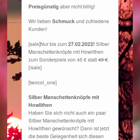
Preisgünstig
aber nicht billig!
Im Gedenken an
Wir lieben
Schmuck
und zufriedene
Impressum
Kunden!
Karneval 2015 – Schmuck zu Fasching & Co.
[sale]Nur bis zum
27.02.2022!
Silber
Manschettenknöpfe mit Howlithen
Karneval 2019 – Schmuck zu Fasching & Co.
zum Sonderpreis von 45 € statt
49 €
.
[/sale]
Karneval 2020 – Schmuck zu Fasching & Co.
[twocol_one]
Kasse
Silber Manschettenknöpfe mit
Howlithen
Liefer- und Versandkosten
Haben Sie sich nicht auch ein paar
Silber Manschettenknöpfe mit
Magisches und Festliches zu Halloween
Howlithen gewünscht? Dann ist jetzt
die beste Gelegenheit sich diesen
Magisches und Festliches zu Halloween