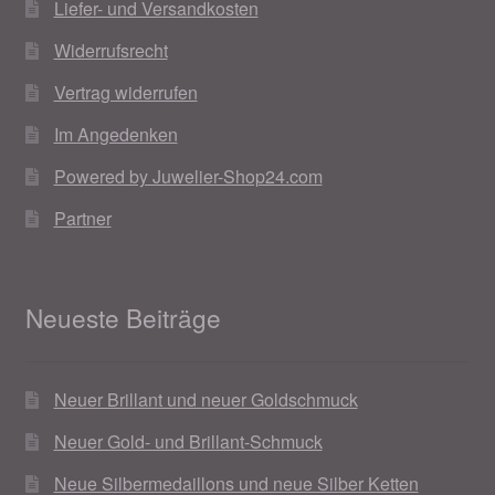
Liefer- und Versandkosten
Weihnachtsangebote 2019
Widerrufsrecht
Weihnachtsangebote 2020
Vertrag widerrufen
Im Angedenken
Weihnachtsangebote 2021
Powered by Juwelier-Shop24.com
Widerrufsrecht
Partner
Woocommerce Predictive Search
Neueste Beiträge
Neuer Brillant und neuer Goldschmuck
Neuer Gold- und Brillant-Schmuck
Neue Silbermedaillons und neue Silber Ketten