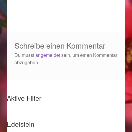
Ostergeschenke finden für Ostern 2019
Ostergeschenke finden für Ostern 2020
Ostergeschenke finden für Ostern 2021
Schreibe einen Kommentar
Ostergeschenke finden für Ostern 2022
Du musst
angemeldet
sein, um einen Kommentar
abzugeben.
Partner
Shop
Aktive Filter
Startseite
Startseite
Edelstein