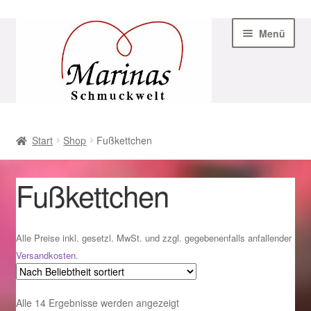
Zur
Zum
Menü
Navigation
Inhalt
springen
springen
Start
Start
Shop
Fußkettchen
AGB
Fußkettchen
Beispiel-Seite
Datenschutz
Alle Preise inkl. gesetzl. MwSt. und zzgl. gegebenenfalls anfallender
Versandkosten
.
Geschenke zu Ostern 2023
Nach
Alle 14 Ergebnisse werden angezeigt
Geschenke zu Ostern 2024