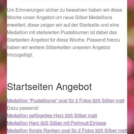
Um Erinnerungen sicher zu bewahren haben wir diese
Geschenkideen für Weihnachten 2022
Woche unser Angebot um neue Silber Medaillons
erweitert, diese zeigen wir auf der Startseite und eine
Geschenkideen für Weihnachten 2023
Medaillon mit stelisierten Pusteblumen ist dabei das
Startseiten Angebot für diese Woche. Passend hierzu
Geschenkideen für Weihnachten 2024
haben wir weitere Silberketten unserem Angebot
hinzugefügt.
Geschenkideen für Weihnachten 2025
Halloween Schmuck online kaufen 2015
Startseiten Angebot
Halloween Schmuck online kaufen 2016
Medaillon “Pusteblume” oval für 2 Fotos 925 Silber matt
Dazu passend:
Halloween Schmuck online kaufen 2017
Medaillon geflügeltes Herz 925 Silber matt
Medaillon Herz 925 Silber mit Perlmutt Einlage
Halloween Schmuck online kaufen 2018
Medaillon florale Ranken oval für 2 Fotos 925 Silber matt