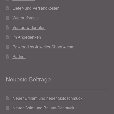
Valentinstag
Liefer- und Versandkosten
Valentinstag 2016
Widerrufsrecht
Vertrag widerrufen
Valentinstag Geschenke
Im Angedenken
Vertrag widerrufen
Powered by Juwelier-Shop24.com
Warenkorb
Partner
Weihnachtsangebote 2015
Neueste Beiträge
Weihnachtsangebote 2016
Weihnachtsangebote 2017
Neuer Brillant und neuer Goldschmuck
Neuer Gold- und Brillant-Schmuck
Weihnachtsangebote 2018