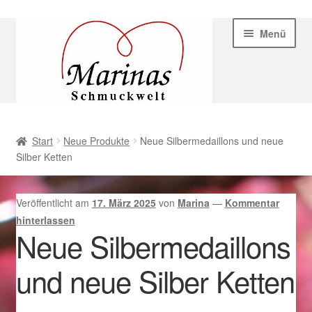
Zur
Zum
Menü
Navigation
Inhalt
springen
springen
Start
Start
Neue Produkte
Neue Silbermedaillons und neue
Silber Ketten
AGB
Beispiel-Seite
Veröffentlicht am
17. März 2025
von
Marina
—
Kommentar
hinterlassen
Datenschutz
Neue Silbermedaillons
und neue Silber Ketten
Geschenke zu Ostern 2023
Geschenke zu Ostern 2024