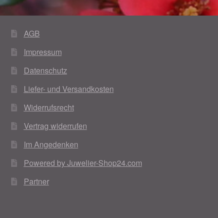
Magisches und Festliches zu Halloween 2021
AGB
Magisches und Festliches zu Halloween 2022
Impressum
Datenschutz
Mein Konto
Liefer- und Versandkosten
Logout
Widerrufsrecht
Vertrag widerrufen
Ostergeschenke finden für Ostern 2015
Im Angedenken
Ostergeschenke finden für Ostern 2016
Powered by Juwelier-Shop24.com
Ostergeschenke finden für Ostern 2017
Partner
Ostergeschenke finden für Ostern 2018