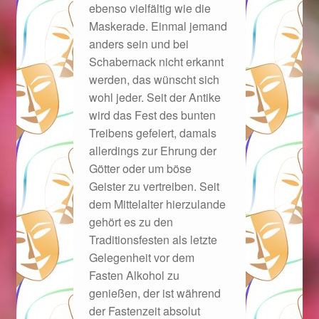
ebenso vielfältig wie die
Im Gedenken an
Maskerade. Einmal jemand
anders sein und bei
Impressum
Schabernack nicht erkannt
werden, das wünscht sich
Karneval 2015 – Schmuck zu Fasching & Co.
wohl jeder. Seit der Antike
wird das Fest des bunten
Karneval 2019 – Schmuck zu Fasching & Co.
Treibens gefeiert, damals
allerdings zur Ehrung der
Karneval 2020 – Schmuck zu Fasching & Co.
Götter oder um böse
Geister zu vertreiben. Seit
Kasse
dem Mittelalter hierzulande
gehört es zu den
Traditionsfesten als letzte
Liefer- und Versandkosten
Gelegenheit vor dem
Fasten Alkohol zu
Magisches und Festliches zu Halloween
genießen, der ist während
der Fastenzeit absolut
Magisches und Festliches zu Halloween