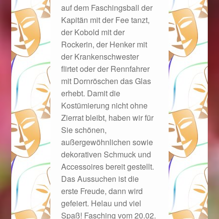
auf dem Faschingsball der
Ostergeschenke finden für Ostern 2019
Kapitän mit der Fee tanzt,
der Kobold mit der
Ostergeschenke finden für Ostern 2020
Rockerin, der Henker mit
der Krankenschwester
Ostergeschenke finden für Ostern 2021
flirtet oder der Rennfahrer
mit Dornröschen das Glas
Ostergeschenke finden für Ostern 2022
erhebt. Damit die
Kostümierung nicht ohne
Partner
Zierrat bleibt, haben wir für
Sie schönen,
außergewöhnlichen sowie
Shop
dekorativen Schmuck und
Accessoires bereit gestellt.
Startseite
Das Aussuchen ist die
erste Freude, dann wird
Startseite
gefeiert. Helau und viel
Spaß! Fasching vom 20.02.