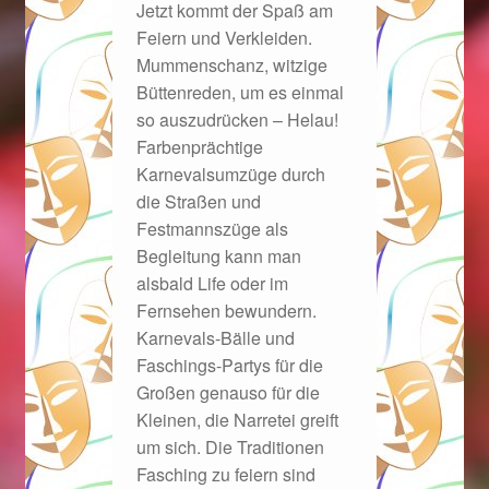
Jetzt kommt der Spaß am
Feiern und Verkleiden.
Geschenkideen für Weihnachten 2022
Mummenschanz, witzige
Büttenreden, um es einmal
Geschenkideen für Weihnachten 2023
so auszudrücken – Helau!
Farbenprächtige
Geschenkideen für Weihnachten 2024
Karnevalsumzüge durch
die Straßen und
Geschenkideen für Weihnachten 2025
Festmannszüge als
Begleitung kann man
Halloween Schmuck online kaufen 2015
alsbald Life oder im
Fernsehen bewundern.
Karnevals-Bälle und
Halloween Schmuck online kaufen 2016
Faschings-Partys für die
Großen genauso für die
Halloween Schmuck online kaufen 2017
Kleinen, die Narretei greift
um sich. Die Traditionen
Halloween Schmuck online kaufen 2018
Fasching zu feiern sind