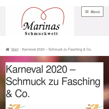
Zur
Zum
Menü
Navigation
Inhalt
springen
springen
Start
Start
Karneval 2020 – Schmuck zu Fasching & Co.
AGB
Karneval 2020 –
Beispiel-Seite
Schmuck zu Fasching
Datenschutz
& Co.
Geschenke zu Ostern 2023
Geschenke zu Ostern 2024