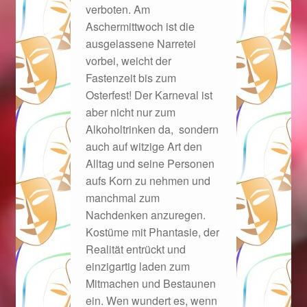
verboten. Am
Aschermittwoch ist die
Magisches und Festliches zu Halloween 2021
ausgelassene Narretei
vorbei, weicht der
Magisches und Festliches zu Halloween 2022
Fastenzeit bis zum
Osterfest! Der Karneval ist
Mein Konto
aber nicht nur zum
Alkoholtrinken da, sondern
Logout
auch auf witzige Art den
Alltag und seine Personen
Ostergeschenke finden für Ostern 2015
aufs Korn zu nehmen und
manchmal zum
Nachdenken anzuregen.
Ostergeschenke finden für Ostern 2016
Kostüme mit Phantasie, der
Realität entrückt und
Ostergeschenke finden für Ostern 2017
einzigartig laden zum
Mitmachen und Bestaunen
Ostergeschenke finden für Ostern 2018
ein. Wen wundert es, wenn