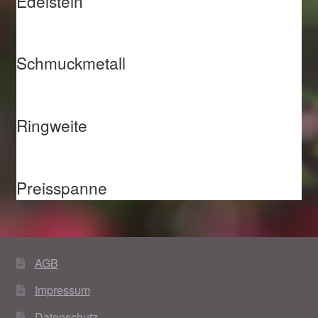
Edelstein
Schmuckmetall
Ringweite
Preisspanne
AGB
Impressum
Datenschutz