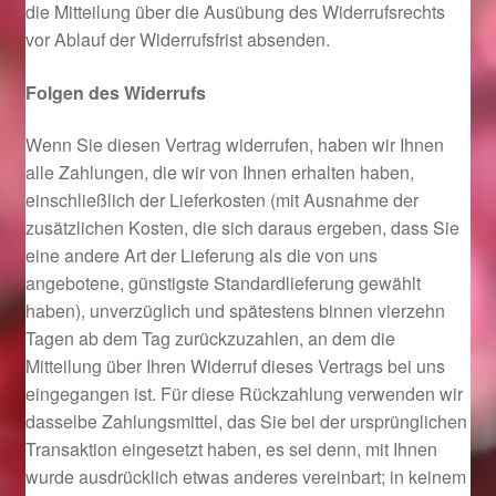
die Mitteilung über die Ausübung des Widerrufsrechts
Im Gedenken an
vor Ablauf der Widerrufsfrist absenden.
Impressum
Folgen des Widerrufs
Karneval 2015 – Schmuck zu Fasching & Co.
Wenn Sie diesen Vertrag widerrufen, haben wir Ihnen
alle Zahlungen, die wir von Ihnen erhalten haben,
Karneval 2019 – Schmuck zu Fasching & Co.
einschließlich der Lieferkosten (mit Ausnahme der
zusätzlichen Kosten, die sich daraus ergeben, dass Sie
eine andere Art der Lieferung als die von uns
Karneval 2020 – Schmuck zu Fasching & Co.
angebotene, günstigste Standardlieferung gewählt
haben), unverzüglich und spätestens binnen vierzehn
Kasse
Tagen ab dem Tag zurückzuzahlen, an dem die
Mitteilung über Ihren Widerruf dieses Vertrags bei uns
Liefer- und Versandkosten
eingegangen ist. Für diese Rückzahlung verwenden wir
dasselbe Zahlungsmittel, das Sie bei der ursprünglichen
Magisches und Festliches zu Halloween
Transaktion eingesetzt haben, es sei denn, mit Ihnen
wurde ausdrücklich etwas anderes vereinbart; in keinem
Magisches und Festliches zu Halloween