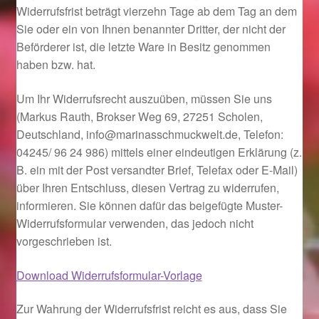
Widerrufsfrist beträgt vierzehn Tage ab dem Tag an dem
Sie oder ein von Ihnen benannter Dritter, der nicht der
Geschenkideen für Weihnachten 2022
Beförderer ist, die letzte Ware in Besitz genommen
haben bzw. hat.
Geschenkideen für Weihnachten 2023
Um Ihr Widerrufsrecht auszuüben, müssen Sie uns
Geschenkideen für Weihnachten 2024
(Markus Rauth, Brokser Weg 69, 27251 Scholen,
Deutschland, info@marinasschmuckwelt.de, Telefon:
Geschenkideen für Weihnachten 2025
04245/ 96 24 986) mittels einer eindeutigen Erklärung (z.
B. ein mit der Post versandter Brief, Telefax oder E-Mail)
Halloween Schmuck online kaufen 2015
über Ihren Entschluss, diesen Vertrag zu widerrufen,
informieren. Sie können dafür das beigefügte Muster-
Halloween Schmuck online kaufen 2016
Widerrufsformular verwenden, das jedoch nicht
vorgeschrieben ist.
Halloween Schmuck online kaufen 2017
Download Widerrufsformular-Vorlage
Halloween Schmuck online kaufen 2018
Zur Wahrung der Widerrufsfrist reicht es aus, dass Sie