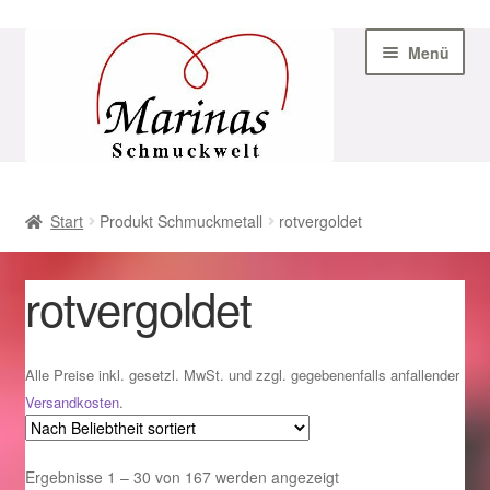
Zur
Zum
Menü
Navigation
Inhalt
springen
springen
Start
Start
Produkt Schmuckmetall
rotvergoldet
AGB
rotvergoldet
Beispiel-Seite
Datenschutz
Alle Preise inkl. gesetzl. MwSt. und zzgl. gegebenenfalls anfallender
Versandkosten
.
Geschenke zu Ostern 2023
Nach
Ergebnisse 1 – 30 von 167 werden angezeigt
Geschenke zu Ostern 2024