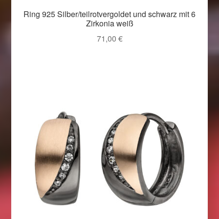
Im Gedenken an
Ring 925 Silber/teilrotvergoldet und schwarz mit 6
Zirkonia weiß
Impressum
71,00
€
Karneval 2015 – Schmuck zu Fasching & Co.
Karneval 2019 – Schmuck zu Fasching & Co.
Karneval 2020 – Schmuck zu Fasching & Co.
Kasse
Liefer- und Versandkosten
Magisches und Festliches zu Halloween
Magisches und Festliches zu Halloween