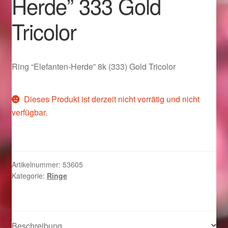
Herde” 333 Gold
Im Gedenken an
Tricolor
Impressum
Karneval 2015 – Schmuck zu Fasching & Co.
Ring “Elefanten-Herde” 8k (333) Gold Tricolor
Karneval 2019 – Schmuck zu Fasching & Co.
Dieses Produkt ist derzeit nicht vorrätig und nicht
verfügbar.
Karneval 2020 – Schmuck zu Fasching & Co.
Kasse
Artikelnummer:
53605
Liefer- und Versandkosten
Kategorie:
Ringe
Magisches und Festliches zu Halloween
Beschreibung
Magisches und Festliches zu Halloween