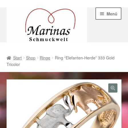
Zur
Zum
Menü
Navigation
Inhalt
springen
springen
Start
Start
Shop
Ringe
Ring “Elefanten-Herde” 333 Gold
Tricolor
AGB
Beispiel-Seite
Datenschutz
Geschenke zu Ostern 2023
Geschenke zu Ostern 2024