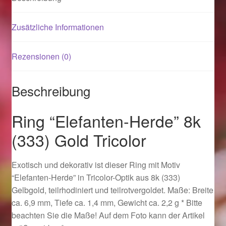
Magisches und Festliches zu Halloween 2021
Zusätzliche Informationen
Magisches und Festliches zu Halloween 2022
Rezensionen (0)
Mein Konto
Beschreibung
Logout
Ring “Elefanten-Herde” 8k
Ostergeschenke finden für Ostern 2015
(333) Gold Tricolor
Ostergeschenke finden für Ostern 2016
Exotisch und dekorativ ist dieser Ring mit Motiv
“Elefanten-Herde” in Tricolor-Optik aus 8k (333)
Ostergeschenke finden für Ostern 2017
Gelbgold, teilrhodiniert und teilrotvergoldet. Maße: Breite
ca. 6,9 mm, Tiefe ca. 1,4 mm, Gewicht ca. 2,2 g * Bitte
Ostergeschenke finden für Ostern 2018
beachten Sie die Maße! Auf dem Foto kann der Artikel