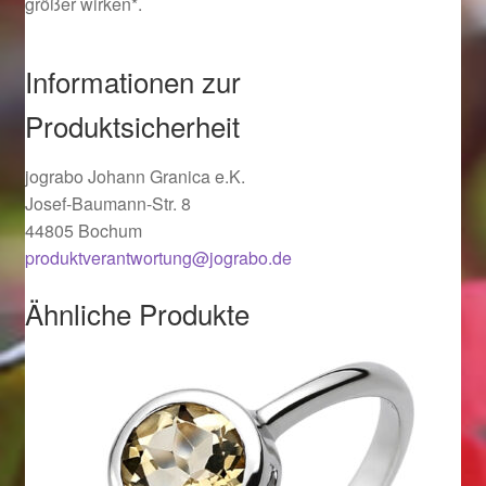
größer wirken*.
Ostergeschenke finden für Ostern 2019
Informationen zur
Ostergeschenke finden für Ostern 2020
Produktsicherheit
Ostergeschenke finden für Ostern 2021
jograbo Johann Granica e.K.
Ostergeschenke finden für Ostern 2022
Josef-Baumann-Str. 8
44805 Bochum
Partner
produktverantwortung@jograbo.de
Ähnliche Produkte
Shop
Startseite
Startseite