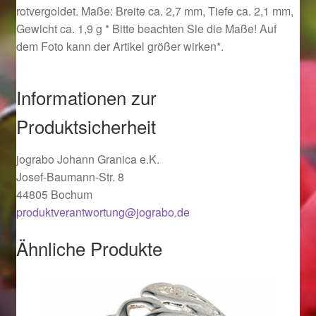
rotvergoldet. Maße: Breite ca. 2,7 mm, Tiefe ca. 2,1 mm,
Ostergeschenke finden für Ostern 2019
Gewicht ca. 1,9 g * Bitte beachten Sie die Maße! Auf
dem Foto kann der Artikel größer wirken*.
Ostergeschenke finden für Ostern 2020
Informationen zur
Ostergeschenke finden für Ostern 2021
Produktsicherheit
Ostergeschenke finden für Ostern 2022
jograbo Johann Granica e.K.
Partner
Josef-Baumann-Str. 8
44805 Bochum
Shop
produktverantwortung@jograbo.de
Startseite
Ähnliche Produkte
Startseite