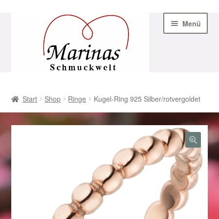
Zur
Zum
Menü
Navigation
Inhalt
springen
springen
Start
Start
Shop
Ringe
Kugel-Ring 925 Silber/rotvergoldet
AGB
Beispiel-Seite
Datenschutz
Geschenke zu Ostern 2023
Geschenke zu Ostern 2024