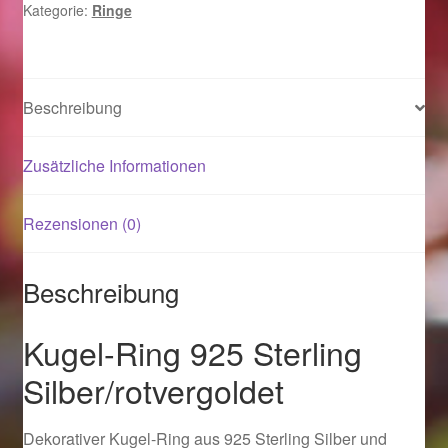
Kategorie:
Ringe
Magisches und Festliches zu Halloween 2021
Magisches und Festliches zu Halloween 2022
Beschreibung
Mein Konto
Zusätzliche Informationen
Logout
Rezensionen (0)
Ostergeschenke finden für Ostern 2015
Beschreibung
Ostergeschenke finden für Ostern 2016
Kugel-Ring 925 Sterling
Ostergeschenke finden für Ostern 2017
Silber/rotvergoldet
Ostergeschenke finden für Ostern 2018
Dekorativer Kugel-Ring aus 925 Sterling Silber und