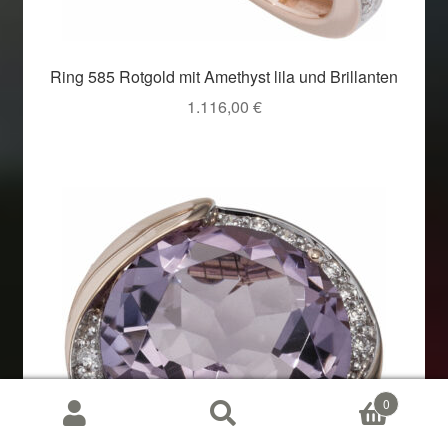
Ring 585 Rotgold mit Amethyst lila und Brillanten
1.116,00
€
0
Suchen
Suchen
nach: