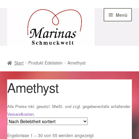
Zur
Zum
Menü
Navigation
Inhalt
springen
springen
Start
Start
Produkt Edelstein
Amethyst
AGB
Amethyst
Beispiel-Seite
Datenschutz
Alle Preise inkl. gesetzl. MwSt. und zzgl. gegebenenfalls anfallender
Versandkosten
.
Geschenke zu Ostern 2023
Nach
Ergebnisse 1 – 30 von 55 werden angezeigt
Geschenke zu Ostern 2024