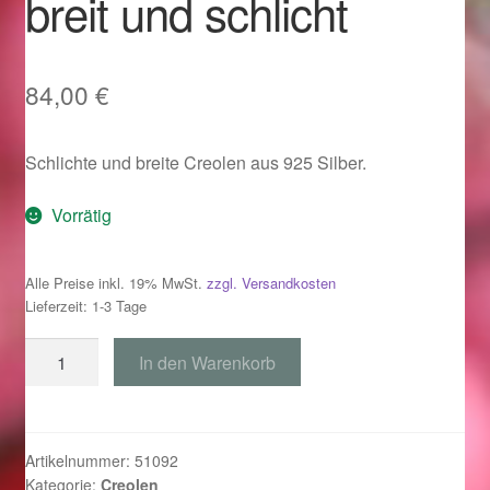
breit und schlicht
Im Gedenken an
Impressum
84,00
€
Karneval 2015 – Schmuck zu Fasching & Co.
Schlichte und breite Creolen aus 925 Silber.
Karneval 2019 – Schmuck zu Fasching & Co.
Vorrätig
Karneval 2020 – Schmuck zu Fasching & Co.
Alle Preise inkl. 19% MwSt.
zzgl. Versandkosten
Lieferzeit: 1-3 Tage
Kasse
Creolen
In den Warenkorb
Liefer- und Versandkosten
925
Silber
Magisches und Festliches zu Halloween
breit
und
Artikelnummer:
51092
Magisches und Festliches zu Halloween
Kategorie:
Creolen
schlicht