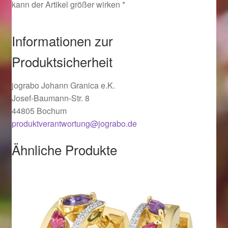
kann der Artikel größer wirken *
Ostergeschenke finden für Ostern 2019
Informationen zur
Ostergeschenke finden für Ostern 2020
Produktsicherheit
Ostergeschenke finden für Ostern 2021
jograbo Johann Granica e.K.
Ostergeschenke finden für Ostern 2022
Josef-Baumann-Str. 8
44805 Bochum
Partner
produktverantwortung@jograbo.de
Ähnliche Produkte
Shop
Startseite
Startseite