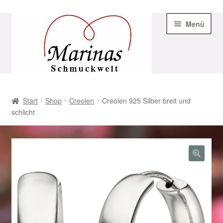
Zur
Zum
Menü
Navigation
Inhalt
springen
springen
Start
Start
Shop
Creolen
Creolen 925 Silber breit und
schlicht
AGB
Beispiel-Seite
Datenschutz
Geschenke zu Ostern 2023
Geschenke zu Ostern 2024