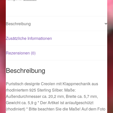
Menge
Magisches und Festliches zu Halloween 2021
Beschreibung
Magisches und Festliches zu Halloween 2022
Zusätzliche Informationen
Mein Konto
Logout
Rezensionen (0)
Ostergeschenke finden für Ostern 2015
Beschreibung
Ostergeschenke finden für Ostern 2016
Puristisch designte Creolen mit Klappmechanik aus
rhodiniertem 925 Sterling Silber. Maße:
Ostergeschenke finden für Ostern 2017
Außendurchmesser ca. 20,2 mm, Breite ca. 5,7 mm,
Gewicht ca. 5,9 g * Der Artikel ist anlaufgeschützt
Ostergeschenke finden für Ostern 2018
(rhodiniert) * Bitte beachten Sie die Maße! Auf dem Foto