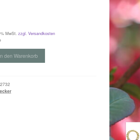
 19% MwSt.
zzgl. Versandkosten
e
In den Warenkorb
2732
ecker
018