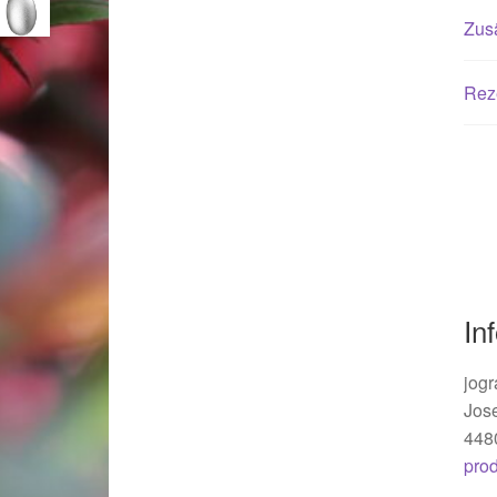
Woocommerce Predictive Search
Zusä
Rez
In
jogr
Jos
448
pro