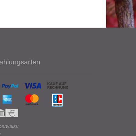
ahlungsarten
berweisu
g