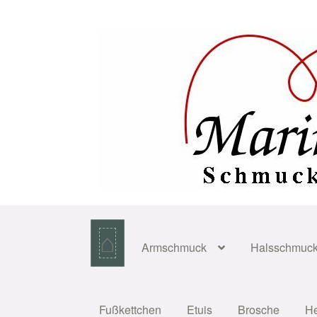
Zur
Zum
Navigation
Inhalt
springen
springen
⌂
Armschmuck
Halsschmuc
Fußkettchen
Etuis
Brosche
H