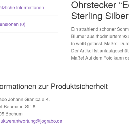
Ohrstecker “E
tzliche Informationen
Sterling Silbe
ensionen (0)
Ein strahlend schöner Schmu
Blume” aus rhodiniertem 925 
in weiß gefasst. Maße: Durc
Der Artikel ist anlaufgeschüt
Maße! Auf dem Foto kann der
formationen zur Produktsicherheit
abo Johann Granica e.K.
ef-Baumann-Str. 8
05 Bochum
duktverantwortung@jograbo.de