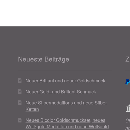
Neueste Beiträge
Z
Neuer Brillant und neuer Goldschmuck
Neuer Gold- und Brillant-Schmuck
Neue Silbermedaillons und neue Silber
Ketten
Neues Bicolor Goldschmuckset, neues
Ü
Weißgold Medaillon und neue Weißgold
n