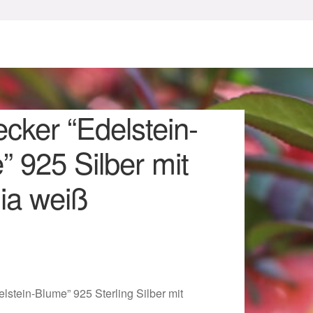
cker “Edelstein-
 925 Silber mit
ia weiß
sum
lstein-Blume” 925 Sterling Silber mit