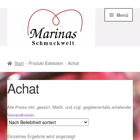
Zur
Zum
Menü
Navigation
Inhalt
springen
springen
Start
Start
Produkt Edelstein
Achat
AGB
Achat
Beispiel-Seite
Datenschutz
Alle Preise inkl. gesetzl. MwSt. und zzgl. gegebenenfalls anfallender
Versandkosten
.
Geschenke zu Ostern 2023
Einzelnes Ergebnis wird angezeigt
Geschenke zu Ostern 2024