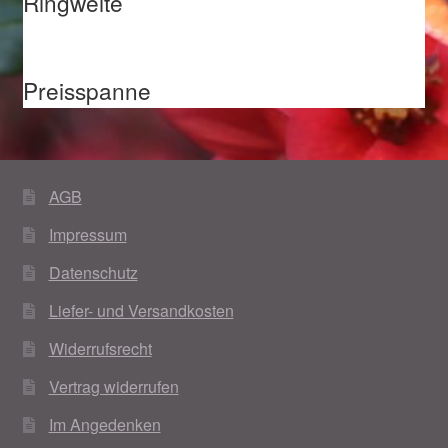
Ringweite
Magisches und Festliches zu Halloween 2021
Preisspanne
Magisches und Festliches zu Halloween 2022
Mein Konto
AGB
Logout
Impressum
Ostergeschenke finden für Ostern 2015
Datenschutz
Liefer- und Versandkosten
Ostergeschenke finden für Ostern 2016
Widerrufsrecht
Ostergeschenke finden für Ostern 2017
Vertrag widerrufen
Ostergeschenke finden für Ostern 2018
Im Angedenken