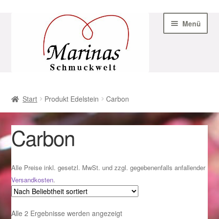
Zur
Zum
Menü
Navigation
Inhalt
springen
springen
Start
Start
Produkt Edelstein
Carbon
AGB
Carbon
Beispiel-Seite
Datenschutz
Alle Preise inkl. gesetzl. MwSt. und zzgl. gegebenenfalls anfallender
Versandkosten
.
Geschenke zu Ostern 2023
Nach
Alle 2 Ergebnisse werden angezeigt
Geschenke zu Ostern 2024