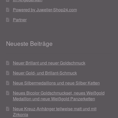
Valentinstag
Powered by Juwelier-Shop24.com
Valentinstag 2016
Partner
Valentinstag Geschenke
Neueste Beiträge
Vertrag widerrufen
Warenkorb
Neuer Brillant und neuer Goldschmuck
Weihnachtsangebote 2015
Neuer Gold- und Brillant-Schmuck
Neue Silbermedaillons und neue Silber Ketten
Weihnachtsangebote 2016
Neues Bicolor Goldschmuckset, neues Weißgold
Weihnachtsangebote 2017
Medaillon und neue Weißgold Panzerketten
Neue Kreuz-Anhänger teilweise matt und mit
Weihnachtsangebote 2018
Zirkonia