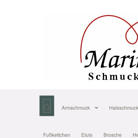
Zur
Zum
Navigation
Inhalt
springen
springen
⌂
Armschmuck
Halsschmuc
Fußkettchen
Etuis
Brosche
H