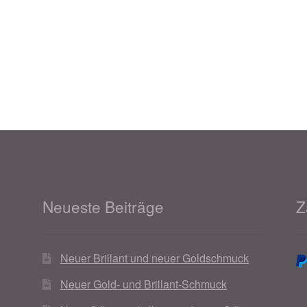
021
Magisches und Festliches zu Halloween 2022
Mein Konto
ergeschenke finden für Ostern 2016
ergeschenke finden für Ostern 2018
ergeschenke finden für Ostern 2020
ergeschenke finden für Ostern 2022
Partner
Shop
Startseite
alentinstag Geschenke
Vertrag widerrufen
Warenkorb
Neueste Beiträge
Z
ebote 2016
Weihnachtsangebote 2017
Weihnachtsangebote 2
Neuer Brillant und neuer Goldschmuck
ebote 2020
Weihnachtsangebote 2021
Widerrufsrecht
Neuer Gold- und Brillant-Schmuck