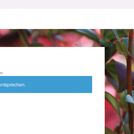
en
.
sum
entsprechen.