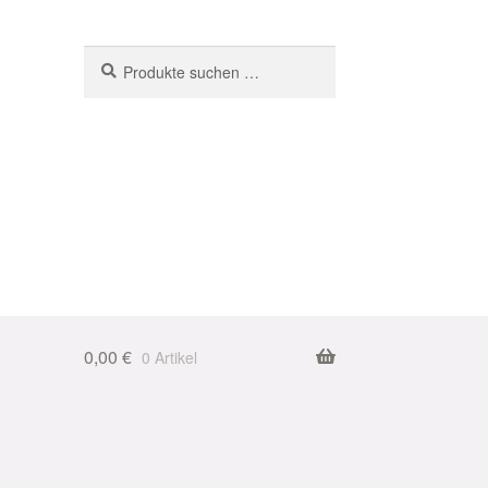
Suchen
Suchen
nach:
0,00
€
0 Artikel