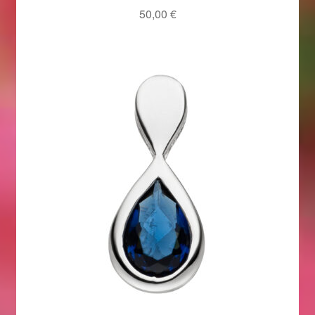
50,00
€
Magisches und Festliches zu Halloween 2021
Magisches und Festliches zu Halloween 2022
Mein Konto
Logout
Ostergeschenke finden für Ostern 2015
Ostergeschenke finden für Ostern 2016
Ostergeschenke finden für Ostern 2017
Ostergeschenke finden für Ostern 2018