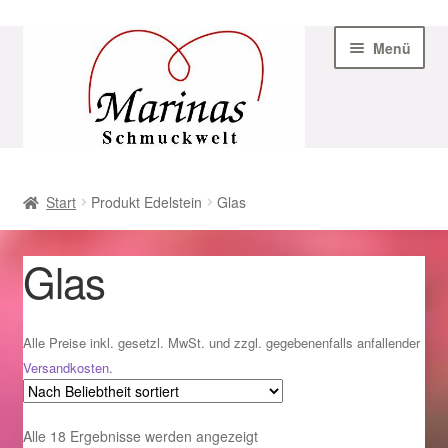
Zur
Zum
Menü
Navigation
Inhalt
springen
springen
Start
Start
Produkt Edelstein
Glas
AGB
Glas
Beispiel-Seite
Datenschutz
Alle Preise inkl. gesetzl. MwSt. und zzgl. gegebenenfalls anfallender
Versandkosten
.
Geschenke zu Ostern 2023
Nach
Alle 18 Ergebnisse werden angezeigt
Geschenke zu Ostern 2024