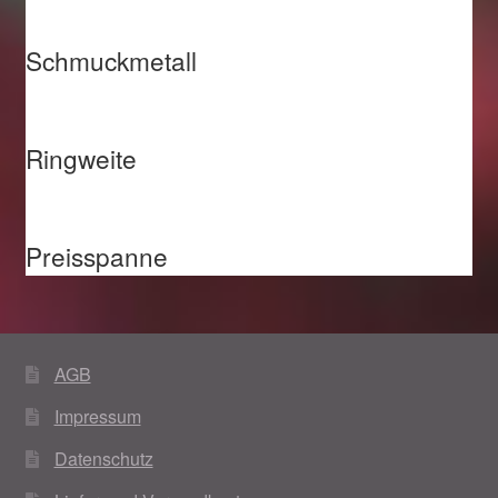
Schmuckmetall
Ringweite
Preisspanne
AGB
Impressum
Datenschutz