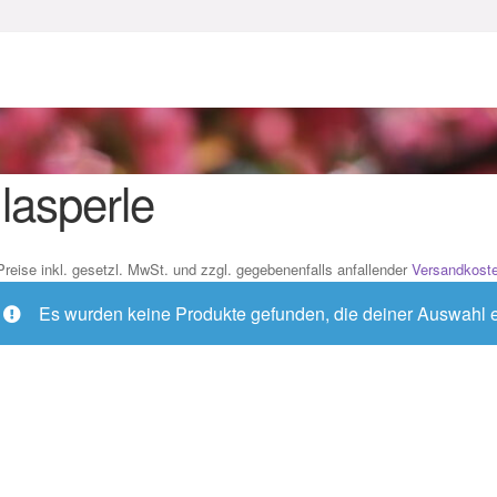
enke zu Ostern 2023
Geschenke zu Ostern 2024
chenkideen für Weihnachten 2023
chenkideen für Weihnachten 2025
lasperle
lloween Schmuck online kaufen 2016
Preise inkl. gesetzl. MwSt. und zzgl. gegebenenfalls anfallender
Versandkost
lloween Schmuck online kaufen 2018
Im Gedenken an
Impres
Es wurden keine Produkte gefunden, die deiner Auswahl 
o.
Karneval 2019 – Schmuck zu Fasching & Co.
o.
Kasse
Liefer- und Versandkosten
gisches und Festliches zu Halloween