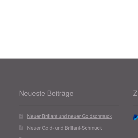
021
Magisches und Festliches zu Halloween 2022
Mein Konto
ergeschenke finden für Ostern 2016
ergeschenke finden für Ostern 2018
ergeschenke finden für Ostern 2020
ergeschenke finden für Ostern 2022
Partner
Shop
Startseite
alentinstag Geschenke
Vertrag widerrufen
Warenkorb
Neueste Beiträge
Z
ebote 2016
Weihnachtsangebote 2017
Weihnachtsangebote 2
Neuer Brillant und neuer Goldschmuck
ebote 2020
Weihnachtsangebote 2021
Widerrufsrecht
Neuer Gold- und Brillant-Schmuck