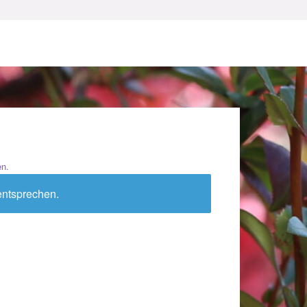
en
.
sum
entsprechen.