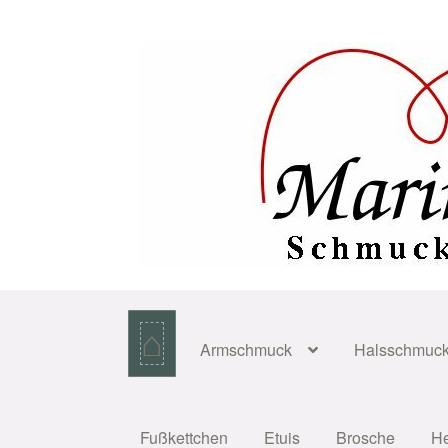
Zur
Zum
Navigation
Inhalt
springen
springen
⌂
Armschmuck
Halsschmuc
Fußkettchen
Etuis
Brosche
H