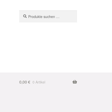
Suchen
Suchen
nach:
0,00
€
0 Artikel