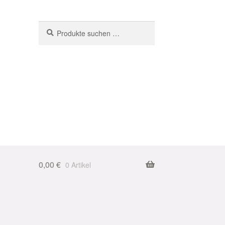
Suchen
Suchen
nach:
0,00
€
0 Artikel