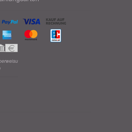
berweisu
g