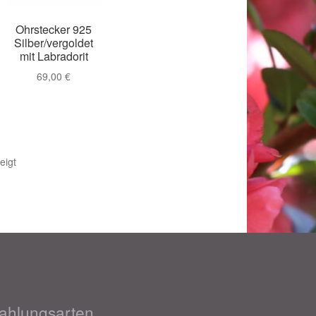
Ohrstecker 925
Silber/vergoldet
mit Labradorit
69,00
€
Nach
eigt
Beliebtheit
sortiert
018
ahlungsarten