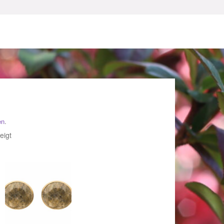
en
.
sum
Nach
eigt
Beliebtheit
sortiert