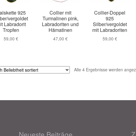
021
Magisches und Festliches zu Halloween 2022
Mein Konto
alskette 925
Collier mit
Collier-Doppel
lber/vergoldet
Turmalinen pink,
925
it Labradorit
Labradoriten und
Silber/vergoldet
ergeschenke finden für Ostern 2016
Tropfen
Hämatinen
mit Labradoriten
59,00
€
47,00
€
59,00
€
ergeschenke finden für Ostern 2018
ergeschenke finden für Ostern 2020
Alle 4 Ergebnisse werden angez
ergeschenke finden für Ostern 2022
Partner
Shop
Startseite
alentinstag Geschenke
Vertrag widerrufen
Warenkorb
ebote 2016
Weihnachtsangebote 2017
Weihnachtsangebote 2
ebote 2020
Weihnachtsangebote 2021
Widerrufsrecht
Neueste Beiträge
Z