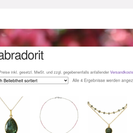
enke zu Ostern 2023
Geschenke zu Ostern 2024
chenkideen für Weihnachten 2023
chenkideen für Weihnachten 2025
abradorit
lloween Schmuck online kaufen 2016
Preise inkl. gesetzl. MwSt. und zzgl. gegebenenfalls anfallender
Versandkost
lloween Schmuck online kaufen 2018
Im Gedenken an
Impres
Alle 4 Ergebnisse werden angez
o.
Karneval 2019 – Schmuck zu Fasching & Co.
o.
Kasse
Liefer- und Versandkosten
gisches und Festliches zu Halloween