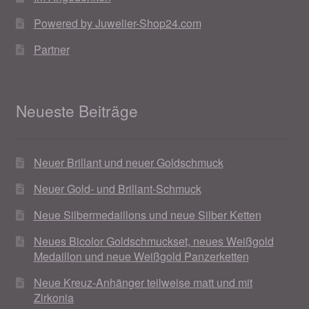
Ostergeschenke finden für Ostern 2019
Powered by Juwelier-Shop24.com
Partner
Ostergeschenke finden für Ostern 2020
Ostergeschenke finden für Ostern 2021
Neueste Beiträge
Ostergeschenke finden für Ostern 2022
Neuer Brillant und neuer Goldschmuck
Partner
Neuer Gold- und Brillant-Schmuck
Shop
Neue Silbermedaillons und neue Silber Ketten
Startseite
Neues Bicolor Goldschmuckset, neues Weißgold
Medaillon und neue Weißgold Panzerketten
Startseite
Neue Kreuz-Anhänger teilweise matt und mit
Zirkonia