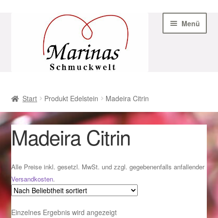
Zur
Zum
Menü
Navigation
Inhalt
springen
springen
Start
Start
Produkt Edelstein
Madeira Citrin
AGB
Madeira Citrin
Beispiel-Seite
Datenschutz
Alle Preise inkl. gesetzl. MwSt. und zzgl. gegebenenfalls anfallender
Versandkosten
.
Geschenke zu Ostern 2023
Einzelnes Ergebnis wird angezeigt
Geschenke zu Ostern 2024