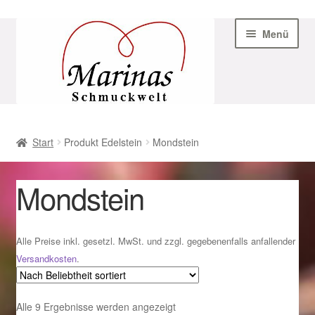
Zur
Zum
Menü
Navigation
Inhalt
springen
springen
Start
Start
Produkt Edelstein
Mondstein
AGB
Mondstein
Beispiel-Seite
Datenschutz
Alle Preise inkl. gesetzl. MwSt. und zzgl. gegebenenfalls anfallender
Versandkosten
.
Geschenke zu Ostern 2023
Nach
Alle 9 Ergebnisse werden angezeigt
Geschenke zu Ostern 2024