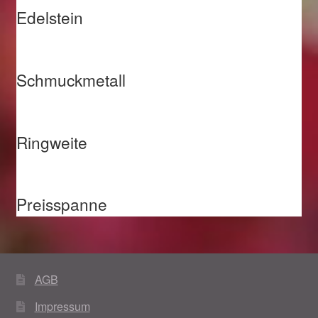
Edelstein
Schmuckmetall
Ringweite
Preisspanne
AGB
Impressum