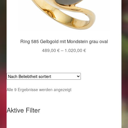
Ring 585 Gelbgold mit Mondstein grau oval
Preisspanne:
489,00
€
–
1.020,00
€
489,00 €
bis
1.020,00 €
Nach
Alle 9 Ergebnisse werden angezeigt
Beliebtheit
sortiert
Aktive Filter