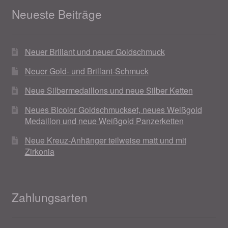
Neueste Beiträge
Magisches und Festliches zu Halloween 2021
Neuer Brillant und neuer Goldschmuck
Magisches und Festliches zu Halloween 2022
Neuer Gold- und Brillant-Schmuck
Mein Konto
Neue Silbermedaillons und neue Silber Ketten
Logout
Neues Bicolor Goldschmuckset, neues Weißgold
Medaillon und neue Weißgold Panzerketten
Ostergeschenke finden für Ostern 2015
Neue Kreuz-Anhänger teilweise matt und mit
Zirkonia
Ostergeschenke finden für Ostern 2016
Ostergeschenke finden für Ostern 2017
Zahlungsarten
Ostergeschenke finden für Ostern 2018