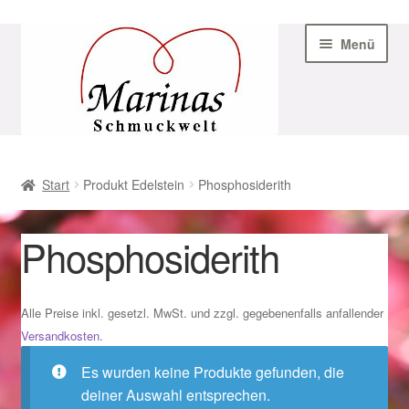
Zur
Zum
Menü
Navigation
Inhalt
springen
springen
Start
Start
Produkt Edelstein
Phosphosiderith
AGB
Phosphosiderith
Beispiel-Seite
Datenschutz
Alle Preise inkl. gesetzl. MwSt. und zzgl. gegebenenfalls anfallender
Versandkosten
.
Geschenke zu Ostern 2023
Es wurden keine Produkte gefunden, die
deiner Auswahl entsprechen.
Geschenke zu Ostern 2024