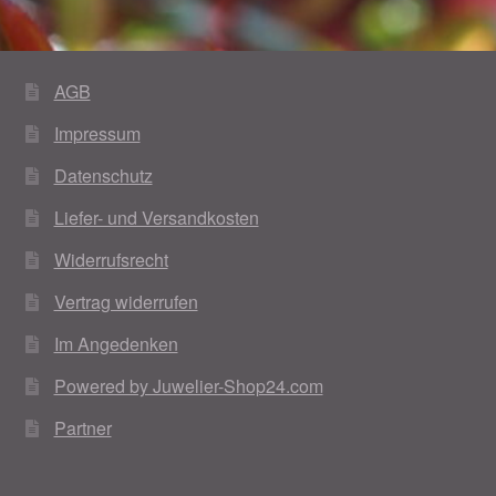
Im Gedenken an
Impressum
AGB
Impressum
Karneval 2015 – Schmuck zu Fasching & Co.
Datenschutz
Karneval 2019 – Schmuck zu Fasching & Co.
Liefer- und Versandkosten
Karneval 2020 – Schmuck zu Fasching & Co.
Widerrufsrecht
Vertrag widerrufen
Kasse
Im Angedenken
Liefer- und Versandkosten
Powered by Juwelier-Shop24.com
Partner
Magisches und Festliches zu Halloween
Magisches und Festliches zu Halloween