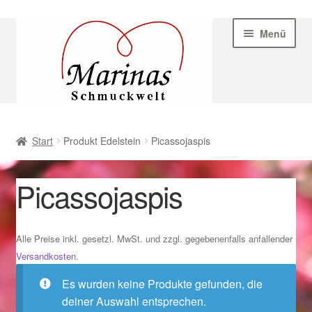
Zur
Zum
Menü
Navigation
Inhalt
springen
springen
Start
Start
Produkt Edelstein
Picassojaspis
AGB
Picassojaspis
Beispiel-Seite
Datenschutz
Alle Preise inkl. gesetzl. MwSt. und zzgl. gegebenenfalls anfallender
Versandkosten
.
Geschenke zu Ostern 2023
Es wurden keine Produkte gefunden, die
deiner Auswahl entsprechen.
Geschenke zu Ostern 2024