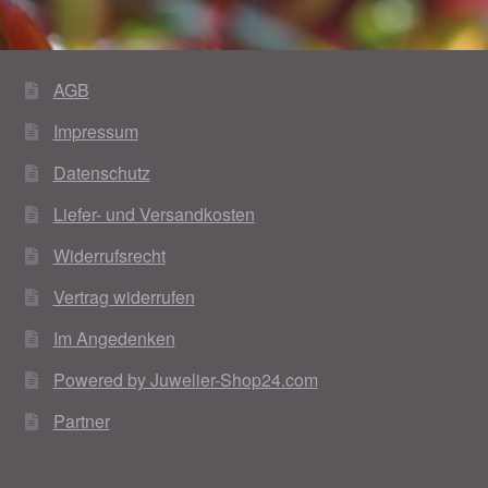
Im Gedenken an
Impressum
AGB
Impressum
Karneval 2015 – Schmuck zu Fasching & Co.
Datenschutz
Karneval 2019 – Schmuck zu Fasching & Co.
Liefer- und Versandkosten
Karneval 2020 – Schmuck zu Fasching & Co.
Widerrufsrecht
Vertrag widerrufen
Kasse
Im Angedenken
Liefer- und Versandkosten
Powered by Juwelier-Shop24.com
Partner
Magisches und Festliches zu Halloween
Magisches und Festliches zu Halloween