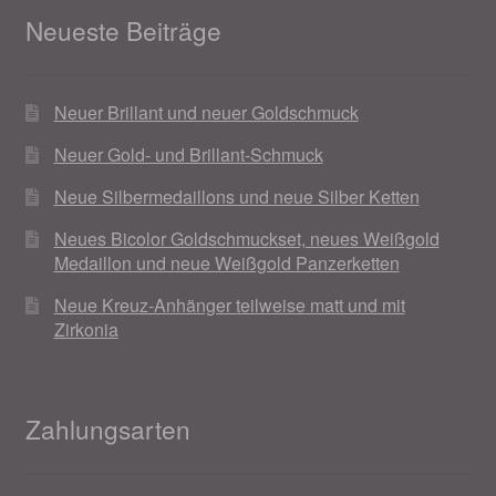
Neueste Beiträge
Magisches und Festliches zu Halloween 2021
Neuer Brillant und neuer Goldschmuck
Magisches und Festliches zu Halloween 2022
Neuer Gold- und Brillant-Schmuck
Mein Konto
Neue Silbermedaillons und neue Silber Ketten
Logout
Neues Bicolor Goldschmuckset, neues Weißgold
Medaillon und neue Weißgold Panzerketten
Ostergeschenke finden für Ostern 2015
Neue Kreuz-Anhänger teilweise matt und mit
Zirkonia
Ostergeschenke finden für Ostern 2016
Ostergeschenke finden für Ostern 2017
Zahlungsarten
Ostergeschenke finden für Ostern 2018