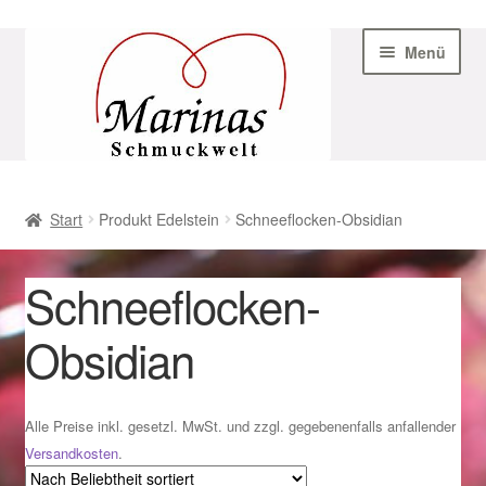
Zur
Zum
Menü
Navigation
Inhalt
springen
springen
Start
Start
Produkt Edelstein
Schneeflocken-Obsidian
AGB
Schneeflocken-
Beispiel-Seite
Obsidian
Datenschutz
Geschenke zu Ostern 2023
Alle Preise inkl. gesetzl. MwSt. und zzgl. gegebenenfalls anfallender
Versandkosten
.
Geschenke zu Ostern 2024