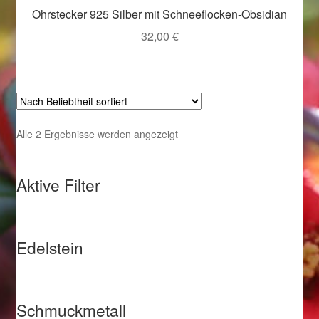
Ohrstecker 925 Silber mit Schneeflocken-Obsidian
Magisches und Festliches zu Halloween 2021
32,00
€
Magisches und Festliches zu Halloween 2022
Mein Konto
Nach
Alle 2 Ergebnisse werden angezeigt
Logout
Beliebtheit
sortiert
Aktive Filter
Ostergeschenke finden für Ostern 2015
Ostergeschenke finden für Ostern 2016
Edelstein
Ostergeschenke finden für Ostern 2017
Ostergeschenke finden für Ostern 2018
Schmuckmetall