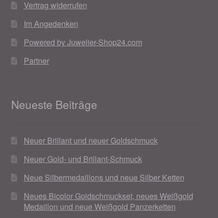
Valentinstag
Vertrag widerrufen
Im Angedenken
Valentinstag 2016
Powered by Juwelier-Shop24.com
Valentinstag Geschenke
Partner
Vertrag widerrufen
Neueste Beiträge
Warenkorb
Weihnachtsangebote 2015
Neuer Brillant und neuer Goldschmuck
Weihnachtsangebote 2016
Neuer Gold- und Brillant-Schmuck
Neue Silbermedaillons und neue Silber Ketten
Weihnachtsangebote 2017
Neues Bicolor Goldschmuckset, neues Weißgold
Medaillon und neue Weißgold Panzerketten
Weihnachtsangebote 2018