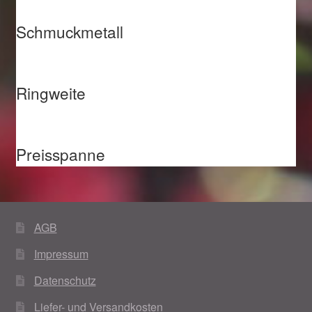
Schmuckmetall
Ringweite
Preisspanne
AGB
Impressum
Datenschutz
Liefer- und Versandkosten