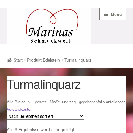
Zur
Zum
Menü
Navigation
Inhalt
springen
springen
Start
Start
Produkt Edelstein
Turmalinquarz
AGB
Turmalinquarz
Beispiel-Seite
Datenschutz
Alle Preise inkl. gesetzl. MwSt. und zzgl. gegebenenfalls anfallender
Versandkosten
.
Geschenke zu Ostern 2023
Nach
Alle 6 Ergebnisse werden angezeigt
Geschenke zu Ostern 2024