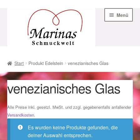
Zur
Zum
Menü
Navigation
Inhalt
springen
springen
Start
Start
Produkt Edelstein
venezianisches Glas
AGB
venezianisches Glas
Beispiel-Seite
Datenschutz
Alle Preise inkl. gesetzl. MwSt. und zzgl. gegebenenfalls anfallender
Versandkosten
.
Geschenke zu Ostern 2023
Es wurden keine Produkte gefunden, die
deiner Auswahl entsprechen.
Geschenke zu Ostern 2024