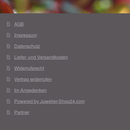
Im Gedenken an
Impressum
AGB
Impressum
Karneval 2015 – Schmuck zu Fasching & Co.
Datenschutz
Karneval 2019 – Schmuck zu Fasching & Co.
Liefer- und Versandkosten
Karneval 2020 – Schmuck zu Fasching & Co.
Widerrufsrecht
Vertrag widerrufen
Kasse
Im Angedenken
Liefer- und Versandkosten
Powered by Juwelier-Shop24.com
Partner
Magisches und Festliches zu Halloween
Magisches und Festliches zu Halloween