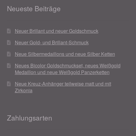
Neueste Beiträge
Magisches und Festliches zu Halloween 2021
Neuer Brillant und neuer Goldschmuck
Magisches und Festliches zu Halloween 2022
Neuer Gold- und Brillant-Schmuck
Mein Konto
Neue Silbermedaillons und neue Silber Ketten
Logout
Neues Bicolor Goldschmuckset, neues Weißgold
Medaillon und neue Weißgold Panzerketten
Ostergeschenke finden für Ostern 2015
Neue Kreuz-Anhänger teilweise matt und mit
Zirkonia
Ostergeschenke finden für Ostern 2016
Ostergeschenke finden für Ostern 2017
Zahlungsarten
Ostergeschenke finden für Ostern 2018