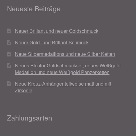
Neueste Beiträge
Magisches und Festliches zu Halloween 2021
Neuer Brillant und neuer Goldschmuck
Magisches und Festliches zu Halloween 2022
Neuer Gold- und Brillant-Schmuck
Mein Konto
Neue Silbermedaillons und neue Silber Ketten
Logout
Neues Bicolor Goldschmuckset, neues Weißgold
Medaillon und neue Weißgold Panzerketten
Ostergeschenke finden für Ostern 2015
Neue Kreuz-Anhänger teilweise matt und mit
Zirkonia
Ostergeschenke finden für Ostern 2016
Ostergeschenke finden für Ostern 2017
Zahlungsarten
Ostergeschenke finden für Ostern 2018