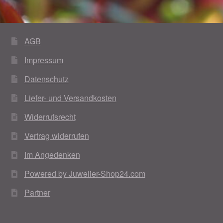
Im Gedenken an
Impressum
AGB
Impressum
Karneval 2015 – Schmuck zu Fasching & Co.
Datenschutz
Karneval 2019 – Schmuck zu Fasching & Co.
Liefer- und Versandkosten
Karneval 2020 – Schmuck zu Fasching & Co.
Widerrufsrecht
Vertrag widerrufen
Kasse
Im Angedenken
Liefer- und Versandkosten
Powered by Juwelier-Shop24.com
Partner
Magisches und Festliches zu Halloween
Magisches und Festliches zu Halloween