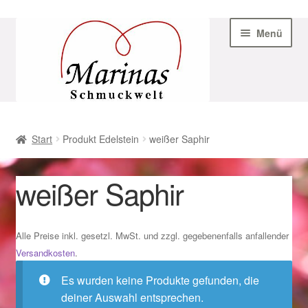
Zur
Zum
Menü
Navigation
Inhalt
springen
springen
Start
Start
Produkt Edelstein
weißer Saphir
AGB
weißer Saphir
Beispiel-Seite
Datenschutz
Alle Preise inkl. gesetzl. MwSt. und zzgl. gegebenenfalls anfallender
Versandkosten
.
Geschenke zu Ostern 2023
Es wurden keine Produkte gefunden, die
deiner Auswahl entsprechen.
Geschenke zu Ostern 2024