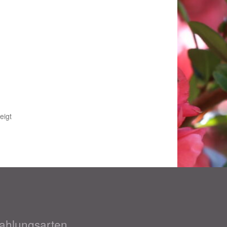
Nach
eigt
Beliebtheit
sortiert
018
ahlungsarten