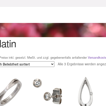
enke zu Ostern 2023
Geschenke zu Ostern 2024
chenkideen für Weihnachten 2023
chenkideen für Weihnachten 2025
latin
lloween Schmuck online kaufen 2016
Preise inkl. gesetzl. MwSt. und zzgl. gegebenenfalls anfallender
Versandkost
lloween Schmuck online kaufen 2018
Im Gedenken an
Impres
Alle 3 Ergebnisse werden angez
o.
Karneval 2019 – Schmuck zu Fasching & Co.
o.
Kasse
Liefer- und Versandkosten
gisches und Festliches zu Halloween