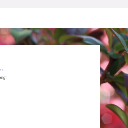
en
.
sum
Nach
eigt
Beliebtheit
sortiert