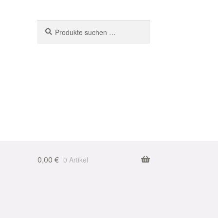
Suchen
Suchen
nach:
0,00
€
0 Artikel