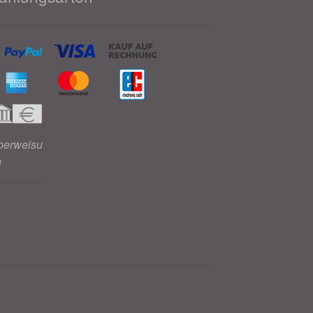
berweisu
g