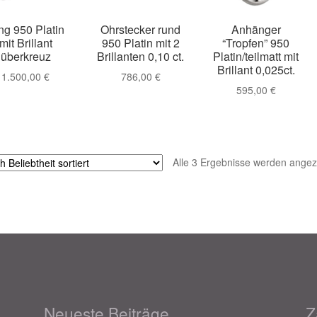
021
Magisches und Festliches zu Halloween 2022
Mein Konto
ng 950 Platin
Ohrstecker rund
Anhänger
mit Brillant
950 Platin mit 2
“Tropfen” 950
überkreuz
Brillanten 0,10 ct.
Platin/teilmatt mit
ergeschenke finden für Ostern 2016
Brillant 0,025ct.
1.500,00
€
786,00
€
595,00
€
ergeschenke finden für Ostern 2018
ergeschenke finden für Ostern 2020
Alle 3 Ergebnisse werden angez
ergeschenke finden für Ostern 2022
Partner
Shop
Startseite
alentinstag Geschenke
Vertrag widerrufen
Warenkorb
ebote 2016
Weihnachtsangebote 2017
Weihnachtsangebote 2
ebote 2020
Weihnachtsangebote 2021
Widerrufsrecht
Neueste Beiträge
Z