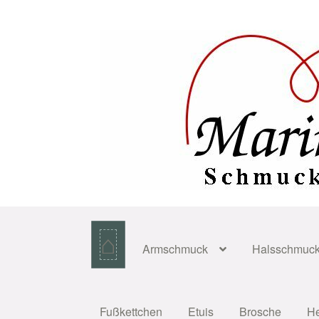
Zur
Zum
Navigation
Inhalt
springen
springen
⌂
Armschmuck
Halsschmuc
Fußkettchen
Etuis
Brosche
H