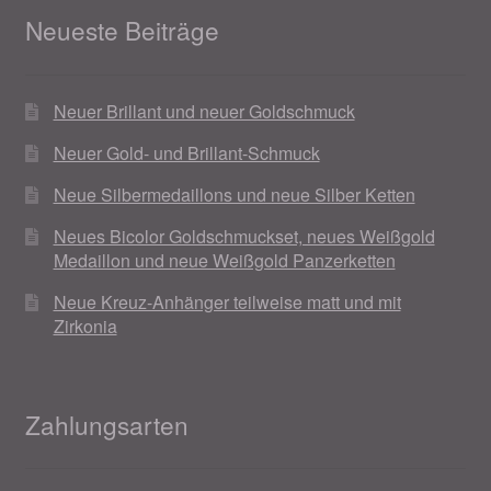
Neueste Beiträge
Magisches und Festliches zu Halloween 2021
Neuer Brillant und neuer Goldschmuck
Magisches und Festliches zu Halloween 2022
Neuer Gold- und Brillant-Schmuck
Mein Konto
Neue Silbermedaillons und neue Silber Ketten
Logout
Neues Bicolor Goldschmuckset, neues Weißgold
Medaillon und neue Weißgold Panzerketten
Ostergeschenke finden für Ostern 2015
Neue Kreuz-Anhänger teilweise matt und mit
Zirkonia
Ostergeschenke finden für Ostern 2016
Ostergeschenke finden für Ostern 2017
Zahlungsarten
Ostergeschenke finden für Ostern 2018