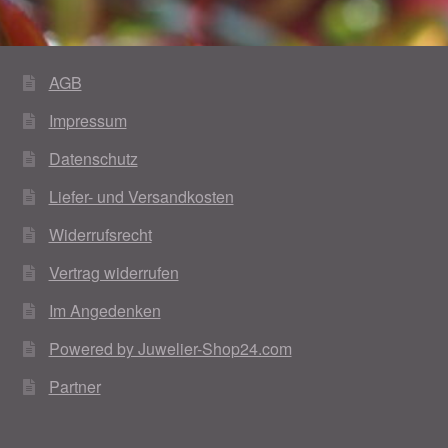
Im Gedenken an
Impressum
AGB
Impressum
Karneval 2015 – Schmuck zu Fasching & Co.
Datenschutz
Karneval 2019 – Schmuck zu Fasching & Co.
Liefer- und Versandkosten
Karneval 2020 – Schmuck zu Fasching & Co.
Widerrufsrecht
Vertrag widerrufen
Kasse
Im Angedenken
Liefer- und Versandkosten
Powered by Juwelier-Shop24.com
Partner
Magisches und Festliches zu Halloween
Magisches und Festliches zu Halloween