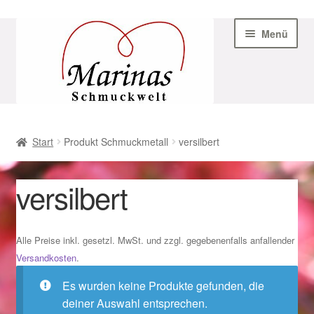
Zur
Zum
Menü
Navigation
Inhalt
springen
springen
Start
Start
Produkt Schmuckmetall
versilbert
AGB
versilbert
Beispiel-Seite
Datenschutz
Alle Preise inkl. gesetzl. MwSt. und zzgl. gegebenenfalls anfallender
Versandkosten
.
Geschenke zu Ostern 2023
Es wurden keine Produkte gefunden, die
deiner Auswahl entsprechen.
Geschenke zu Ostern 2024