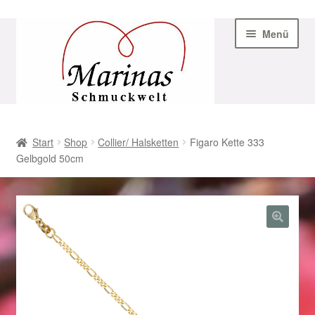
Zur
Zum
Menü
Navigation
Inhalt
springen
springen
Start
Start
Shop
Collier/ Halsketten
Figaro Kette 333
Gelbgold 50cm
AGB
Beispiel-Seite
Datenschutz
Geschenke zu Ostern 2023
Geschenke zu Ostern 2024