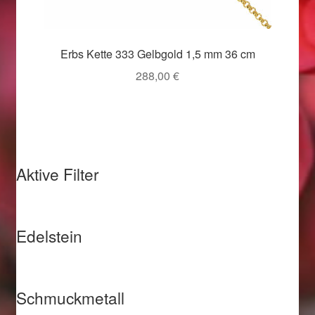
Valentinstag
Valentinstag 2016
Erbs Kette 333 Gelbgold 1,5 mm 36 cm
288,00
€
Valentinstag Geschenke
Vertrag widerrufen
Warenkorb
Aktive Filter
Weihnachtsangebote 2015
Weihnachtsangebote 2016
Edelstein
Weihnachtsangebote 2017
Schmuckmetall
Weihnachtsangebote 2018