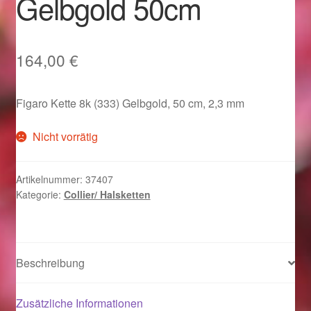
Gelbgold 50cm
Im Gedenken an
Impressum
164,00
€
Karneval 2015 – Schmuck zu Fasching & Co.
Figaro Kette 8k (333) Gelbgold, 50 cm, 2,3 mm
Karneval 2019 – Schmuck zu Fasching & Co.
Nicht vorrätig
Karneval 2020 – Schmuck zu Fasching & Co.
Artikelnummer:
37407
Kategorie:
Collier/ Halsketten
Kasse
Liefer- und Versandkosten
Beschreibung
Magisches und Festliches zu Halloween
Zusätzliche Informationen
Magisches und Festliches zu Halloween