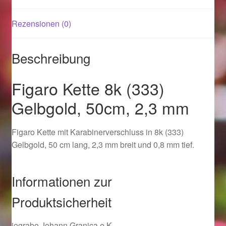
Rezensionen (0)
Magisches und Festliches zu Halloween 2021
Magisches und Festliches zu Halloween 2022
Beschreibung
Mein Konto
Figaro Kette 8k (333)
Gelbgold, 50cm, 2,3 mm
Logout
Figaro Kette mit Karabinerverschluss in 8k (333)
Ostergeschenke finden für Ostern 2015
Gelbgold, 50 cm lang, 2,3 mm breit und 0,8 mm tief.
Ostergeschenke finden für Ostern 2016
Informationen zur
Ostergeschenke finden für Ostern 2017
Produktsicherheit
Ostergeschenke finden für Ostern 2018
jograbo Johann Granica e.K.