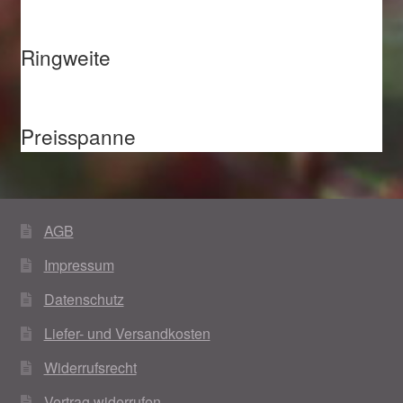
Weihnachtsangebote 2019
Ringweite
Weihnachtsangebote 2020
Weihnachtsangebote 2021
Preisspanne
Widerrufsrecht
Woocommerce Predictive Search
AGB
Impressum
Datenschutz
Liefer- und Versandkosten
Widerrufsrecht
Vertrag widerrufen