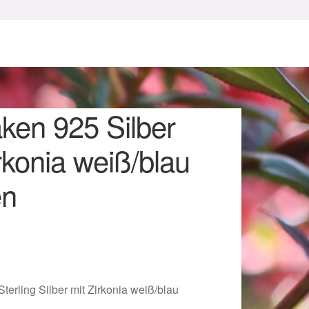
ken 925 Silber
rkonia weiß/blau
en
sum
erling Silber mit Zirkonia weiß/blau