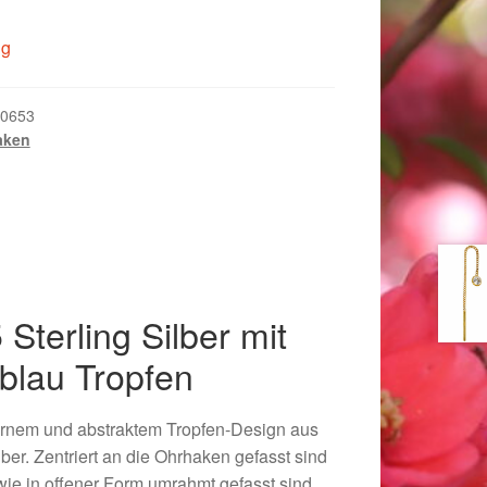
ig
0653
aken
Sterling Silber mit
/blau Tropfen
018
ernem und abstraktem Tropfen-Design aus
lber. Zentriert an die Ohrhaken gefasst sind
owie in offener Form umrahmt gefasst sind