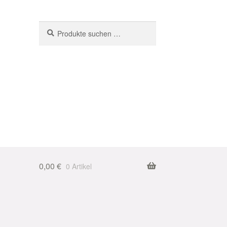
Suchen
Suchen
nach:
0,00
€
0 Artikel