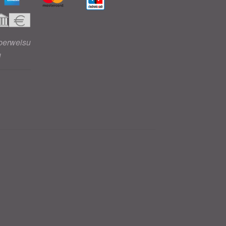
berweisu
g