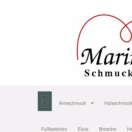
Zur
Zum
Navigation
Inhalt
springen
springen
⌂
Armschmuck
Halsschmuc
Fußkettchen
Etuis
Brosche
H