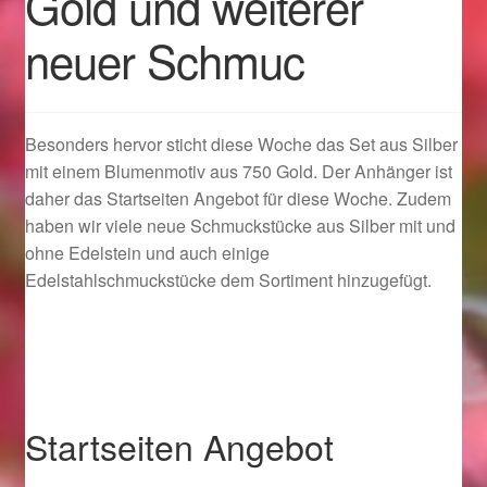
Gold und weiterer
neuer Schmuc
Geschenkideen für Weihnachten 2022
Geschenkideen für Weihnachten 2023
Besonders hervor sticht diese Woche das Set aus Silber
Geschenkideen für Weihnachten 2024
mit einem Blumenmotiv aus 750 Gold. Der Anhänger ist
daher das Startseiten Angebot für diese Woche. Zudem
Geschenkideen für Weihnachten 2025
haben wir viele neue Schmuckstücke aus Silber mit und
ohne Edelstein und auch einige
Halloween Schmuck online kaufen 2015
Edelstahlschmuckstücke dem Sortiment hinzugefügt.
Halloween Schmuck online kaufen 2016
Halloween Schmuck online kaufen 2017
Startseiten Angebot
Halloween Schmuck online kaufen 2018