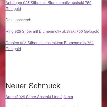
Anhänger 925 Silber mit Blumenmotiv abstrakt 750
Im Gedenken an
Gelbgold
Impressum
Dazu passend:
Karneval 2015 – Schmuck zu Fasching & Co.
Ring 925 Silber mit Blumenmotiv abstrakt 750 Gelbgold
Creolen 925 Silber mit abstraktem Blumenmotiv 750
Karneval 2019 – Schmuck zu Fasching & Co.
Gelbgold
Karneval 2020 – Schmuck zu Fasching & Co.
Kasse
Liefer- und Versandkosten
Neuer Schmuck
Magisches und Festliches zu Halloween
Armreif 925 Silber Abstrakt-Line 8,8 mm
Magisches und Festliches zu Halloween