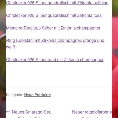
Ohrstecker 925 Silber quadratisch mit Zirkonia hellblau
Ostergeschenke finden für Ostern 2019
Ohrstecker 925 Silber quadratisch mit Zirkonia rosa
Ostergeschenke finden für Ostern 2020
Memoire-Ring 925 Silber mit Zirkonia champagner
Ostergeschenke finden für Ostern 2021
Ring Edelstahl mit Zirkonia champagner, orange und
weiß
Ostergeschenke finden für Ostern 2022
Ohrstecker 925 Silber rund mit Zirkonia champagner
Partner
Shop
Startseite
Kategorie:
Neue Produkte
Startseite
Beitragsnavigation
Vorheriger
Nächster
Neues Smaragd-Set,
Neuer rotgoldfarbene