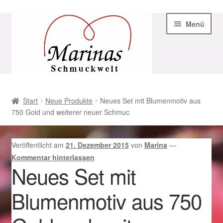
Zur
Zum
Menü
Navigation
Inhalt
springen
springen
Start
Start
Neue Produkte
Neues Set mit Blumenmotiv aus
750 Gold und weiterer neuer Schmuc
AGB
Beispiel-Seite
Veröffentlicht am
21. Dezember 2015
von
Marina
—
Kommentar hinterlassen
Datenschutz
Neues Set mit
Blumenmotiv aus 750
Geschenke zu Ostern 2023
Geschenke zu Ostern 2024