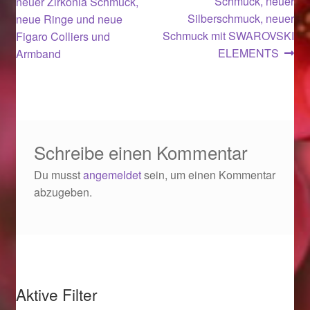
Beitrag:
Beitrag:
Schmuck, neuer
Valentinstag
neuer Zirkonia Schmuck,
Silberschmuck, neuer
neue Ringe und neue
Schmuck mit SWAROVSKI
Figaro Colliers und
Valentinstag 2016
ELEMENTS
Armband
Valentinstag Geschenke
Vertrag widerrufen
Schreibe einen Kommentar
Warenkorb
Du musst
angemeldet
sein, um einen Kommentar
Weihnachtsangebote 2015
abzugeben.
Weihnachtsangebote 2016
Weihnachtsangebote 2017
Aktive Filter
Weihnachtsangebote 2018