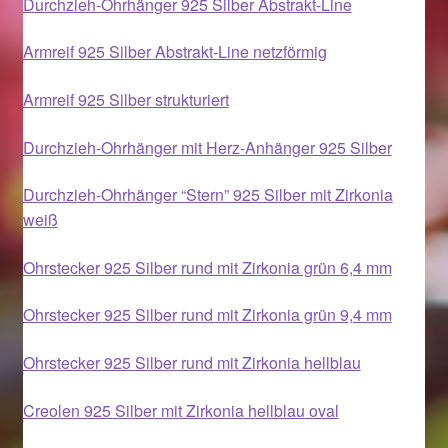
Durchzieh-Ohrhänger 925 Silber Abstrakt-Line
Magisches und Festliches zu Halloween 2021
Armreif 925 Silber Abstrakt-Line netzförmig
Armreif 925 Silber strukturiert
Magisches und Festliches zu Halloween 2022
Durchzieh-Ohrhänger mit Herz-Anhänger 925 Silber
Mein Konto
Durchzieh-Ohrhänger “Stern” 925 Silber mit Zirkonia
Logout
weiß
Ostergeschenke finden für Ostern 2015
Ohrstecker 925 Silber rund mit Zirkonia grün 6,4 mm
Ostergeschenke finden für Ostern 2016
Ohrstecker 925 Silber rund mit Zirkonia grün 9,4 mm
Ohrstecker 925 Silber rund mit Zirkonia hellblau
Ostergeschenke finden für Ostern 2017
Creolen 925 Silber mit Zirkonia hellblau oval
Ostergeschenke finden für Ostern 2018