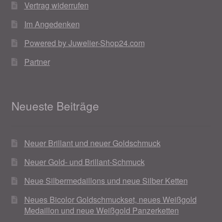
Valentinstag
Vertrag widerrufen
Im Angedenken
Valentinstag 2016
Powered by Juwelier-Shop24.com
Valentinstag Geschenke
Partner
Vertrag widerrufen
Neueste Beiträge
Warenkorb
Weihnachtsangebote 2015
Neuer Brillant und neuer Goldschmuck
Weihnachtsangebote 2016
Neuer Gold- und Brillant-Schmuck
Neue Silbermedaillons und neue Silber Ketten
Weihnachtsangebote 2017
Neues Bicolor Goldschmuckset, neues Weißgold
Medaillon und neue Weißgold Panzerketten
Weihnachtsangebote 2018