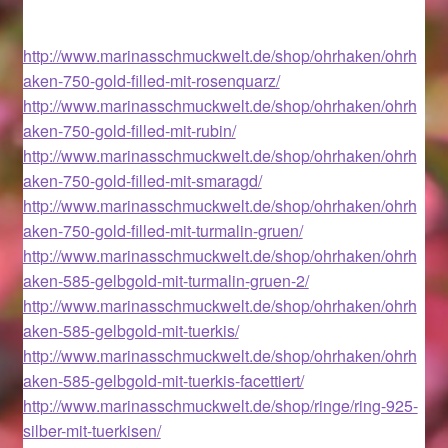
Geschenkideen für Weihnachten 2022
http://www.marinasschmuckwelt.de/shop/ohrhaken/ohrh
aken-750-gold-filled-mit-rosenquarz/
Geschenkideen für Weihnachten 2023
http://www.marinasschmuckwelt.de/shop/ohrhaken/ohrh
aken-750-gold-filled-mit-rubin/
Geschenkideen für Weihnachten 2024
http://www.marinasschmuckwelt.de/shop/ohrhaken/ohrh
aken-750-gold-filled-mit-smaragd/
Geschenkideen für Weihnachten 2025
http://www.marinasschmuckwelt.de/shop/ohrhaken/ohrh
aken-750-gold-filled-mit-turmalin-gruen/
http://www.marinasschmuckwelt.de/shop/ohrhaken/ohrh
Halloween Schmuck online kaufen 2015
aken-585-gelbgold-mit-turmalin-gruen-2/
http://www.marinasschmuckwelt.de/shop/ohrhaken/ohrh
Halloween Schmuck online kaufen 2016
aken-585-gelbgold-mit-tuerkis/
http://www.marinasschmuckwelt.de/shop/ohrhaken/ohrh
Halloween Schmuck online kaufen 2017
aken-585-gelbgold-mit-tuerkis-facettiert/
http://www.marinasschmuckwelt.de/shop/ringe/ring-925-
Halloween Schmuck online kaufen 2018
silber-mit-tuerkisen/