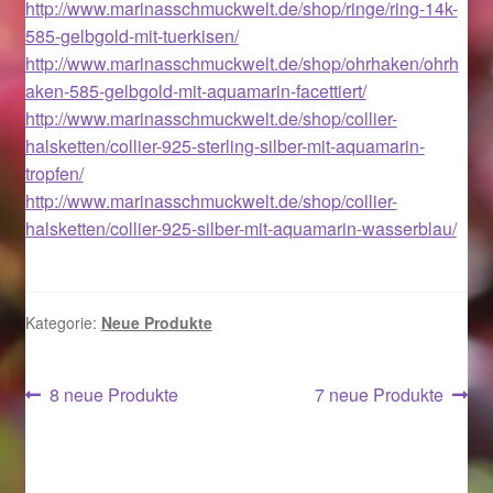
http://www.marinasschmuckwelt.de/shop/ringe/ring-14k-
Im Gedenken an
585-gelbgold-mit-tuerkisen/
http://www.marinasschmuckwelt.de/shop/ohrhaken/ohrh
Impressum
aken-585-gelbgold-mit-aquamarin-facettiert/
http://www.marinasschmuckwelt.de/shop/collier-
Karneval 2015 – Schmuck zu Fasching & Co.
halsketten/collier-925-sterling-silber-mit-aquamarin-
tropfen/
Karneval 2019 – Schmuck zu Fasching & Co.
http://www.marinasschmuckwelt.de/shop/collier-
halsketten/collier-925-silber-mit-aquamarin-wasserblau/
Karneval 2020 – Schmuck zu Fasching & Co.
Kasse
Kategorie:
Neue Produkte
Liefer- und Versandkosten
Beitragsnavigation
Vorheriger
Nächster
8 neue Produkte
7 neue Produkte
Beitrag:
Beitrag:
Magisches und Festliches zu Halloween
Magisches und Festliches zu Halloween