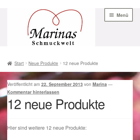
Zur
Zum
Menü
Navigation
Inhalt
springen
springen
Start
Start
Neue Produkte
12 neue Produkte
AGB
Veröffentlicht am
22. September 2013
von
Marina
—
Beispiel-Seite
Kommentar hinterlassen
12 neue Produkte
Datenschutz
Geschenke zu Ostern 2023
Hier sind weitere 12 neue Produkte:
Geschenke zu Ostern 2024