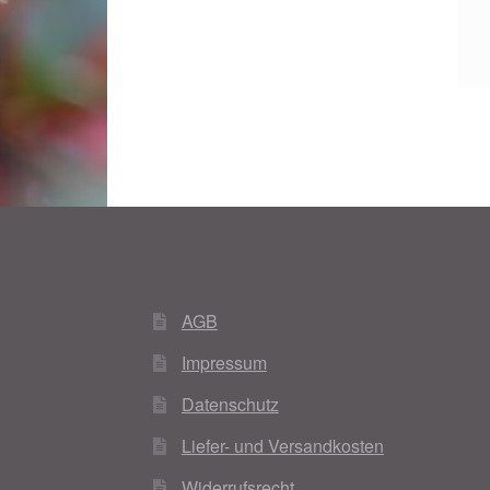
Woocommerce Predictive Search
AGB
Impressum
Datenschutz
Liefer- und Versandkosten
Widerrufsrecht