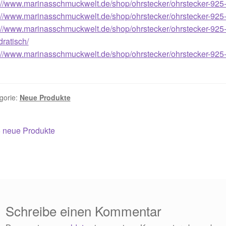
://www.marinasschmuckwelt.de/shop/ohrstecker/ohrstecker-925-st
021
Magisches und Festliches zu Halloween 2022
Mein Konto
://www.marinasschmuckwelt.de/shop/ohrstecker/ohrstecker-925-s
://www.marinasschmuckwelt.de/shop/ohrstecker/ohrstecker-925-st
ratisch/
ergeschenke finden für Ostern 2016
://www.marinasschmuckwelt.de/shop/ohrstecker/ohrstecker-925-st
ergeschenke finden für Ostern 2018
ergeschenke finden für Ostern 2020
gorie:
Neue Produkte
ergeschenke finden für Ostern 2022
Partner
Shop
Startseite
itragsnavigation
orheriger
5 neue Produkte
eitrag:
alentinstag Geschenke
Vertrag widerrufen
Warenkorb
ebote 2016
Weihnachtsangebote 2017
Weihnachtsangebote 2
ebote 2020
Weihnachtsangebote 2021
Widerrufsrecht
Schreibe einen Kommentar