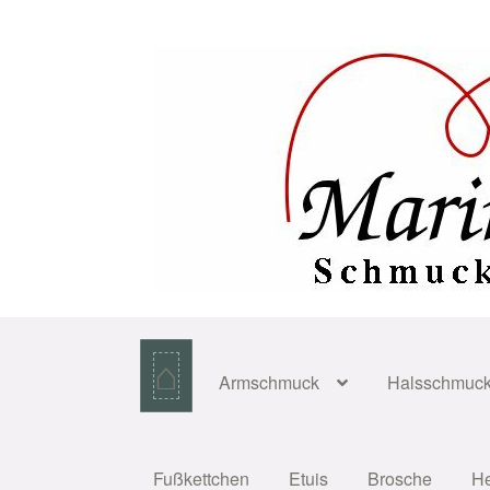
Zur
Zum
Navigation
Inhalt
springen
springen
⌂
Armschmuck
Halsschmuc
Fußkettchen
Etuis
Brosche
H