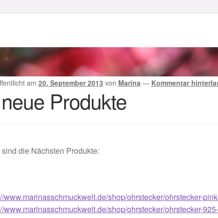
enke zu Ostern 2023
Geschenke zu Ostern 2024
chenkideen für Weihnachten 2023
chenkideen für Weihnachten 2025
ffentlicht am
20. September 2013
von
Marina
—
Kommentar hinterla
 neue Produkte
lloween Schmuck online kaufen 2016
lloween Schmuck online kaufen 2018
Im Gedenken an
Impres
 sind die Nächsten Produkte:
o.
Karneval 2019 – Schmuck zu Fasching & Co.
o.
Kasse
Liefer- und Versandkosten
://www.marinasschmuckwelt.de/shop/ohrstecker/ohrstecker-pink-h
gisches und Festliches zu Halloween
://www.marinasschmuckwelt.de/shop/ohrstecker/ohrstecker-925-st