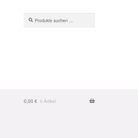
Suchen
Suchen
nach:
0,00
€
0 Artikel