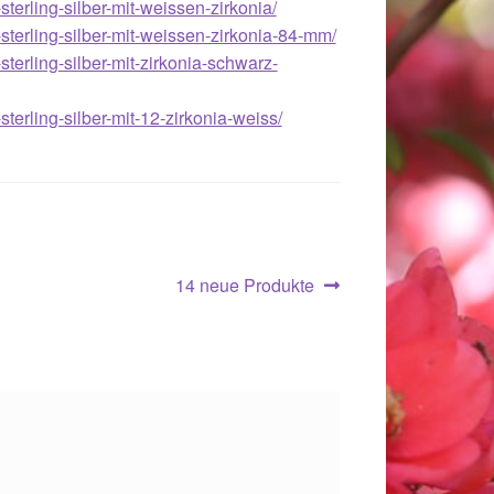
erling-silber-mit-weissen-zirkonia/
terling-silber-mit-weissen-zirkonia-84-mm/
erling-silber-mit-zirkonia-schwarz-
erling-silber-mit-12-zirkonia-weiss/
Nächster
14 neue Produkte
Beitrag:
018