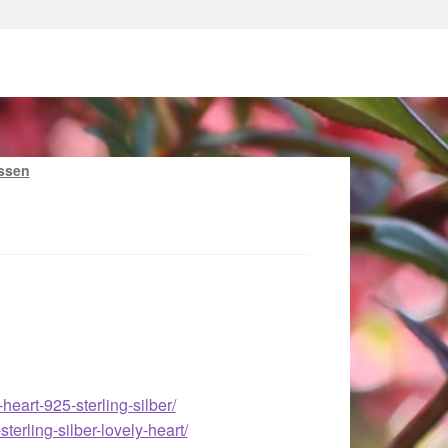
ssen
sum
eart-925-sterling-silber/
erling-silber-lovely-heart/