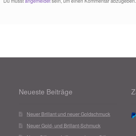
Du musst
angemeldet
sein, um einen Kommentar abzugeben
Neueste Beiträge
Z
Neuer Brillant und neuer Goldschmuck
Neuer Gold- und Brillant-Schmuck