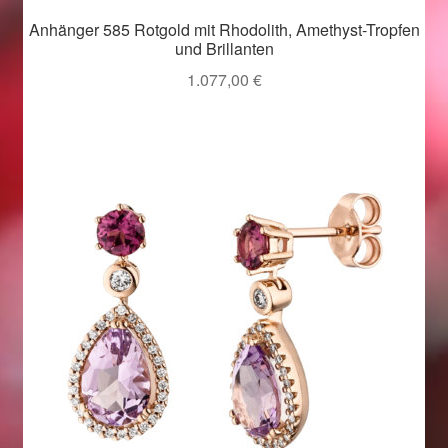
Ostergeschenke finden für Ostern 2019
Anhänger 585 Rotgold mit Rhodolith, Amethyst-Tropfen
und Brillanten
Ostergeschenke finden für Ostern 2020
1.077,00
€
Ostergeschenke finden für Ostern 2021
Ostergeschenke finden für Ostern 2022
Partner
Shop
Startseite
Startseite