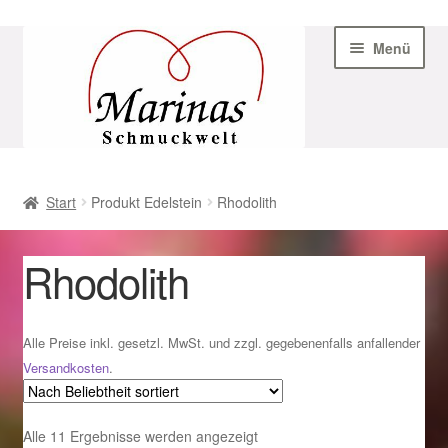
Zur
Zum
Menü
Navigation
Inhalt
springen
springen
Start
Start
Produkt Edelstein
Rhodolith
AGB
Rhodolith
Beispiel-Seite
Datenschutz
Alle Preise inkl. gesetzl. MwSt. und zzgl. gegebenenfalls anfallender
Versandkosten
.
Geschenke zu Ostern 2023
Nach
Alle 11 Ergebnisse werden angezeigt
Geschenke zu Ostern 2024