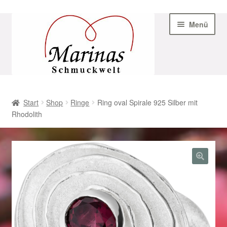
Zur
Zum
Menü
Navigation
Inhalt
springen
springen
Start
Start
Shop
Ringe
Ring oval Spirale 925 Silber mit
Rhodolith
AGB
Beispiel-Seite
Datenschutz
Geschenke zu Ostern 2023
Geschenke zu Ostern 2024