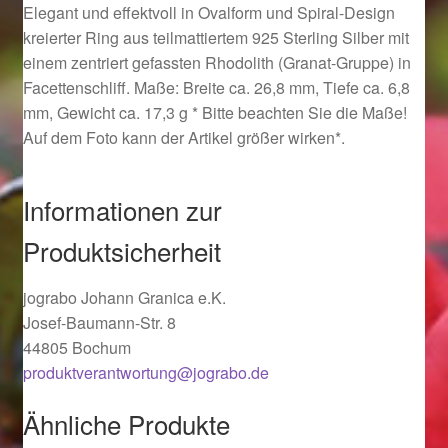
Elegant und effektvoll in Ovalform und Spiral-Design
Ostergeschenke finden für Ostern 2019
kreierter Ring aus teilmattiertem 925 Sterling Silber mit
einem zentriert gefassten Rhodolith (Granat-Gruppe) in
Ostergeschenke finden für Ostern 2020
Facettenschliff. Maße: Breite ca. 26,8 mm, Tiefe ca. 6,8
mm, Gewicht ca. 17,3 g * Bitte beachten Sie die Maße!
Ostergeschenke finden für Ostern 2021
Auf dem Foto kann der Artikel größer wirken*.
Ostergeschenke finden für Ostern 2022
Informationen zur
Partner
Produktsicherheit
Shop
jograbo Johann Granica e.K.
Josef-Baumann-Str. 8
Startseite
44805 Bochum
produktverantwortung@jograbo.de
Startseite
Ähnliche Produkte