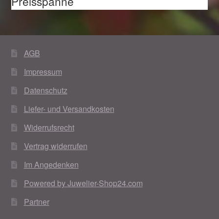
Preisspanne
AGB
Impressum
Datenschutz
Liefer- und Versandkosten
Widerrufsrecht
Vertrag widerrufen
Im Angedenken
Powered by Juwelier-Shop24.com
Partner