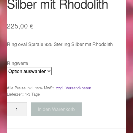
Silber mit Rhodolith
Im Gedenken an
Impressum
225,00
€
Karneval 2015 – Schmuck zu Fasching & Co.
Ring oval Spirale 925 Sterling Silber mit Rhodolith
Karneval 2019 – Schmuck zu Fasching & Co.
Ringweite
Karneval 2020 – Schmuck zu Fasching & Co.
Kasse
Alle Preise inkl. 19% MwSt.
zzgl. Versandkosten
Lieferzeit: 1-3 Tage
Liefer- und Versandkosten
Ring
In den Warenkorb
oval
Magisches und Festliches zu Halloween
Spirale
925
Magisches und Festliches zu Halloween