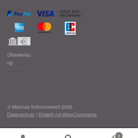
Überweisu
ng
© Marinas Schmuckwelt 2026
Datenschutz
Erstellt mit WooCommerce
.
0