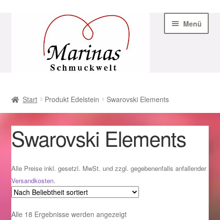
Zur
Zum
Menü
Navigation
Inhalt
springen
springen
Start
Start
Produkt Edelstein
Swarovski Elements
AGB
Swarovski Elements
Beispiel-Seite
Datenschutz
Alle Preise inkl. gesetzl. MwSt. und zzgl. gegebenenfalls anfallender
Versandkosten
.
Geschenke zu Ostern 2023
Nach
Alle 18 Ergebnisse werden angezeigt
Geschenke zu Ostern 2024