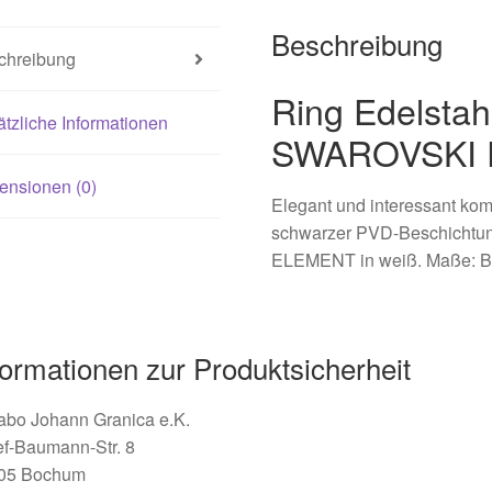
Beschreibung
chreibung
Ring Edelstah
tzliche Informationen
SWAROVSKI 
ensionen (0)
Elegant und interessant komb
schwarzer PVD-Beschichtung
ELEMENT in weiß. Maße: Bre
formationen zur Produktsicherheit
abo Johann Granica e.K.
ef-Baumann-Str. 8
05 Bochum