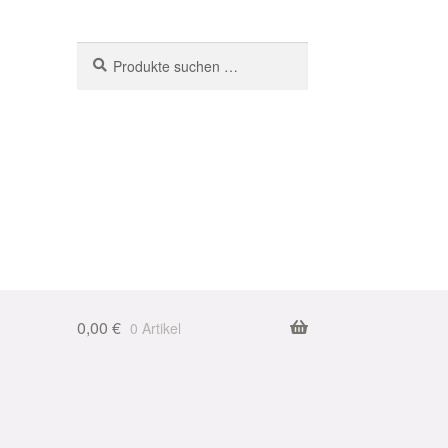
Suchen
Suchen
nach:
0,00
€
0 Artikel