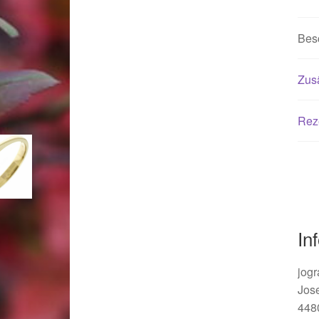
Woocommerce Predictive Search
Bes
Zusä
Rez
In
jogr
Jos
448