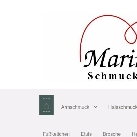
Zur
Zum
Navigation
Inhalt
springen
springen
⌂
Armschmuck
Halsschmuc
Fußkettchen
Etuis
Brosche
H