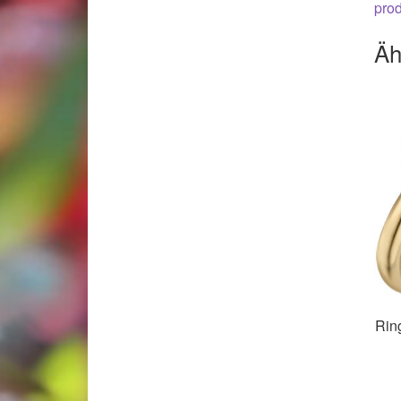
pro
Äh
Rin