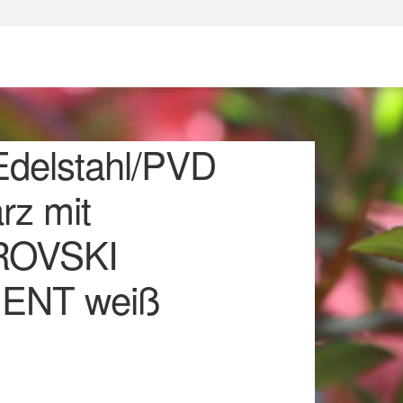
Edelstahl/PVD
rz mit
OVSKI
sum
ENT weiß