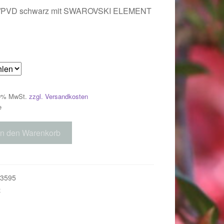
hl/PVD schwarz mit SWAROVSKI ELEMENT
 19% MwSt.
zzgl. Versandkosten
e
In den Warenkorb
018
3595
e